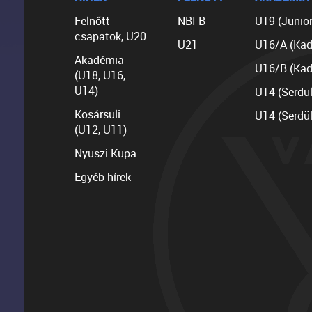
Felnőtt
NBI B
U19 (Junior
csapatok, U20
U21
U16/A (Kad
Akadémia
U16/B (Kad
(U18, U16,
U14)
U14 (Serdü
Kosársuli
U14 (Serdü
(U12, U11)
Nyuszi Kupa
Egyéb hírek