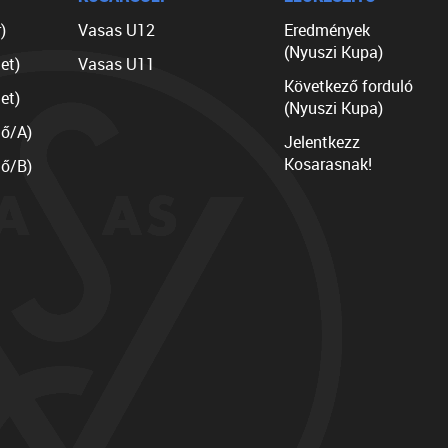
)
Vasas U12
Eredmények
(Nyuszi Kupa)
et)
Vasas U11
Következő forduló
et)
(Nyuszi Kupa)
lő/A)
Jelentkezz
Kosarasnak!
lő/B)