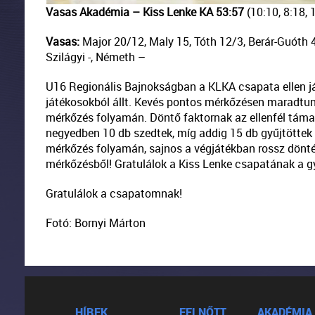
Vasas Akadémia – Kiss Lenke KA 53:57
(10:10, 8:18, 
Vasas:
Major 20/12, Maly 15, Tóth 12/3, Berár-Guóth 4, M
Szilágyi -, Németh –
U16 Regionális Bajnokságban a KLKA csapata ellen já
játékosokból állt. Kevés pontos mérkőzésen maradtunk 
mérkőzés folyamán. Döntő faktornak az ellenfél táma
negyedben 10 db szedtek, míg addig 15 db gyűjtöttek
mérkőzés folyamán, sajnos a végjátékban rossz dönté
mérkőzésből! Gratulálok a Kiss Lenke csapatának a 
Gratulálok a csapatomnak!
Fotó: Bornyi Márton
HÍREK
FELNŐTT
AKADÉMIA