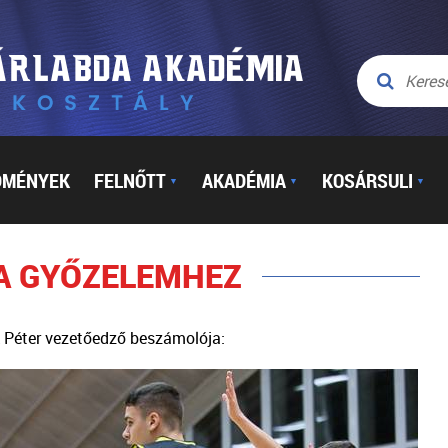
DMÉNYEK
FELNŐTT
AKADÉMIA
KOSÁRSULI
▼
▼
▼
 A GYŐZELEMHEZ
k Péter vezetőedző beszámolója: