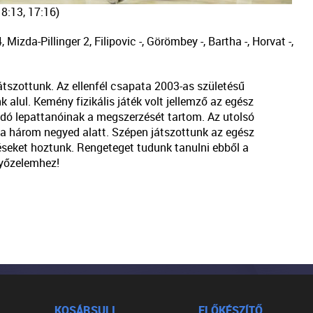
18:13, 17:16)
izda-Pillinger 2, Filipovic -, Görömbey -, Bartha -, Horvat -,
tszottunk. Az ellenfél csapata 2003-as születésű
alul. Kemény fizikális játék volt jellemző az egész
dó lepattanóinak a megszerzését tartom. Az utolsó
 a három negyed alatt. Szépen játszottunk az egész
seket hoztunk. Rengeteget tudunk tanulni ebből a
győzelemhez!
KOSÁRSULI
ELŐKÉSZÍTŐ