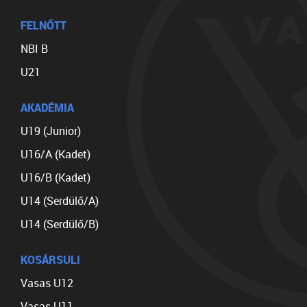
FELNŐTT
NBI B
U21
AKADÉMIA
U19 (Junior)
U16/A (Kadet)
U16/B (Kadet)
U14 (Serdülő/A)
U14 (Serdülő/B)
KOSÁRSULI
Vasas U12
Vasas U11