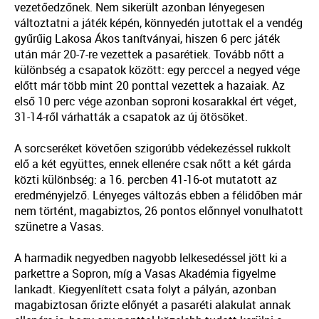
vezetőedzőnek. Nem sikerült azonban lényegesen
változtatni a játék képén, könnyedén jutottak el a vendég
gyűrűig Lakosa Ákos tanítványai, hiszen 6 perc játék
után már 20-7-re vezettek a pasarétiek. Tovább nőtt a
különbség a csapatok között: egy perccel a negyed vége
előtt már több mint 20 ponttal vezettek a hazaiak. Az
első 10 perc vége azonban soproni kosarakkal ért véget,
31-14-ről várhatták a csapatok az új ötösöket.
A sorcseréket követően szigorúbb védekezéssel rukkolt
elő a két együttes, ennek ellenére csak nőtt a két gárda
közti különbség: a 16. percben 41-16-ot mutatott az
eredményjelző. Lényeges változás ebben a félidőben már
nem történt, magabiztos, 26 pontos előnnyel vonulhatott
szünetre a Vasas.
A harmadik negyedben nagyobb lelkesedéssel jött ki a
parkettre a Sopron, míg a Vasas Akadémia figyelme
lankadt. Kiegyenlített csata folyt a pályán, azonban
magabiztosan őrizte előnyét a pasaréti alakulat annak