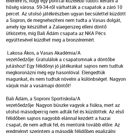
ellenére is, hogy egy ponttal közelebb tudott kerülni a
hűség városa. 59-34-ről várhatták a csapatok a záró 10
percet. Az utolsó játékrészben ugyan becsülettel küzdött
a Sopron, de megnehezíteni nem tudta a Vasas dolgát,
amely így készülhet a Zalaegerszeg elleni döntő
ütközetre, míg Bali Ádám csapata az NKA Pécs
együttesével küzdhet meg a bronzéremért.
Lakosa Ákos, a Vasas Akadémia/A
vezetőedzője: Gratulálok a csapatomnak a döntőbe
jutáshoz! Egy félidőnyi jó játékunkat sajnos nem tudtuk
megkoronázni még egy hasonlóval. Elengedtük
magunkat, és nem tudtuk növelni a különbséget. Nagyon
várjuk már a vasárnapi döntőt!
Bali Ádám, a Soproni Sportiskola/A
vezetőedzője: Nagyon büszke vagyok a fiúkra, mert az
utolsó másodpercig nem adták fel és küzdöttek. Az első
félidőben sajnos nagyobb elánnal kezdett a hazai
csapat, de nem adtuk fel, és mentünk tovább előre. Az
eredményt szerintem a második félidőben egalizálni