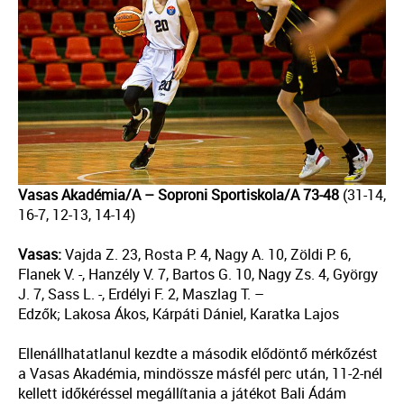
Vasas Akadémia/A – Soproni Sportiskola/A 73-48
(31-14,
16-7, 12-13, 14-14)
Vasas:
Vajda Z. 23, Rosta P. 4, Nagy A. 10, Zöldi P. 6,
Flanek V. -, Hanzély V. 7, Bartos G. 10, Nagy Zs. 4, György
J. 7, Sass L. -, Erdélyi F. 2, Maszlag T. –
Edzők; Lakosa Ákos, Kárpáti Dániel, Karatka Lajos
Ellenállhatatlanul kezdte a második elődöntő mérkőzést
a Vasas Akadémia, mindössze másfél perc után, 11-2-nél
kellett időkéréssel megállítania a játékot Bali Ádám