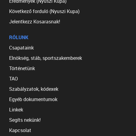
Eredmények (Nyuszi Kupa)
Következő forduló (Nyuszi Kupa)
Jelentkezz Kosarasnak!
RÓLUNK
Csapataink
Elnökség, stáb, sportszakemberek
Történetünk
TAO
Szabályzatok, kódexek
Egyéb dokumentumok
Linkek
Segíts nekünk!
Kapcsolat