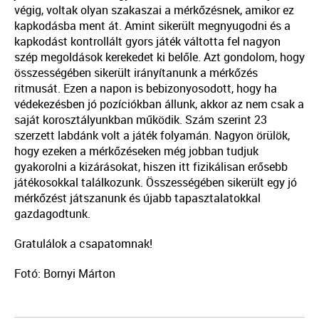
végig, voltak olyan szakaszai a mérkőzésnek, amikor ez
kapkodásba ment át. Amint sikerült megnyugodni és a
kapkodást kontrollált gyors játék váltotta fel nagyon
szép megoldások kerekedet ki belőle. Azt gondolom, hogy
összességében sikerült irányítanunk a mérkőzés
ritmusát. Ezen a napon is bebizonyosodott, hogy ha
védekezésben jó pozíciókban állunk, akkor az nem csak a
saját korosztályunkban működik. Szám szerint 23
szerzett labdánk volt a játék folyamán. Nagyon örülök,
hogy ezeken a mérkőzéseken még jobban tudjuk
gyakorolni a kizárásokat, hiszen itt fizikálisan erősebb
játékosokkal találkozunk. Összességében sikerült egy jó
mérkőzést játszanunk és újabb tapasztalatokkal
gazdagodtunk.
Gratulálok a csapatomnak!
Fotó: Bornyi Márton