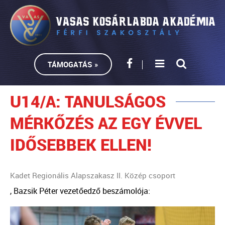
TÁMOGATÁS »
U14/A: TANULSÁGOS
MÉRKŐZÉS AZ EGY ÉVVEL
IDŐSEBBEK ELLEN!
Kadet Regionális Alapszakasz II. Közép csoport
, Bazsik Péter vezetőedző beszámolója: