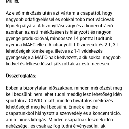
Müller,
Az első mérkőzés után azt vártam a csapattól, hogy
nagyobb odafigyeléssel és sokkal több motivációvak
lépnek pályára. A bizonyítási vágy és a koncentráció
azonban az esti mérkőzésen is hiányzott és nagyon
gyenge produkcióval, mindössze 14 ponttal tudtunk
nyerni a MAFC ellen. A kihagyott 1-0 ziccerek és 2-1, 3-1
lehetőségek tömkelege, illetve az 1-1 védekezés
gyengesége a MAFC-nak kedvezett, akik sokkal nagyobb
kedvel és lelkesedéssel játszottak az esti meccsen.
Összefoglalás:
Ebben a bizonytalan időszakban, minden mérkőzést meg
kell becsülni: nem lehet tudni meddig lesz lehetőség idén
sportolni a COVID miatt, minden hivatalos mérkőzés
lehetőségét meg kell becsülni. Ennek ellenére
csapatunkból hiányzott a szenvedély és a koncentráció,
amire nincs kifogás. Minden csapatnak lesznek idén
nehézségei, és csak az fog tudni érvényesülni, aki