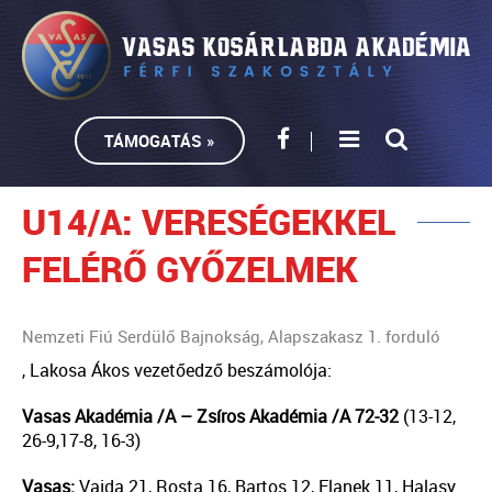
TÁMOGATÁS »
U14/A: VERESÉGEKKEL
FELÉRŐ GYŐZELMEK
Nemzeti Fiú Serdülő Bajnokság, Alapszakasz 1. forduló
, Lakosa Ákos vezetőedző beszámolója:
Vasas Akadémia /A – Zsíros Akadémia /A 72-32
(13-12,
26-9,17-8, 16-3)
Vasas:
Vajda 21, Rosta 16, Bartos 12, Flanek 11, Halasy