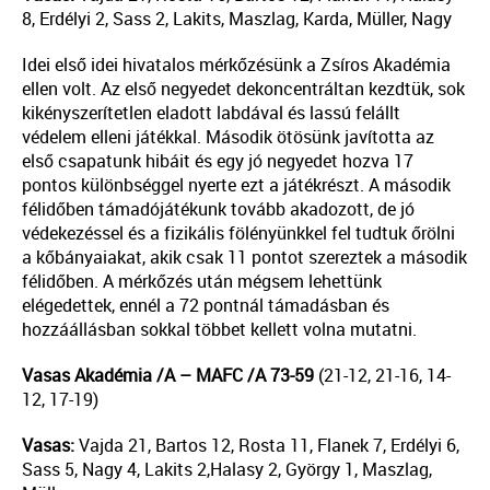
8, Erdélyi 2, Sass 2, Lakits, Maszlag, Karda, Müller, Nagy
Idei első idei hivatalos mérkőzésünk a Zsíros Akadémia
ellen volt. Az első negyedet dekoncentráltan kezdtük, sok
kikényszerítetlen eladott labdával és lassú felállt
védelem elleni játékkal. Második ötösünk javította az
első csapatunk hibáit és egy jó negyedet hozva 17
pontos különbséggel nyerte ezt a játékrészt. A második
félidőben támadójátékunk tovább akadozott, de jó
védekezéssel és a fizikális fölényünkkel fel tudtuk őrölni
a kőbányaiakat, akik csak 11 pontot szereztek a második
félidőben. A mérkőzés után mégsem lehettünk
elégedettek, ennél a 72 pontnál támadásban és
hozzáállásban sokkal többet kellett volna mutatni.
Vasas Akadémia /A – MAFC /A 73-59
(21-12, 21-16, 14-
12, 17-19)
Vasas:
Vajda 21, Bartos 12, Rosta 11, Flanek 7, Erdélyi 6,
Sass 5, Nagy 4, Lakits 2,Halasy 2, György 1, Maszlag,