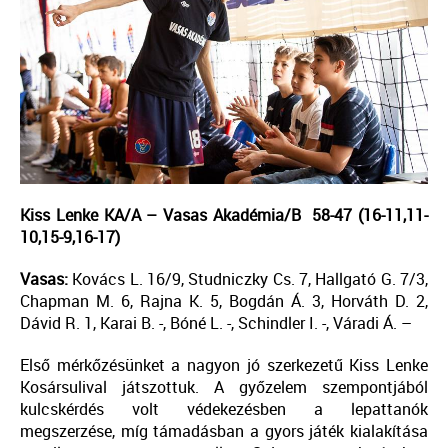
Kiss Lenke KA/A – Vasas Akadémia/B 58-47 (16-11,11-
10,15-9,16-17)
Vasas:
Kovács L. 16/9, Studniczky Cs. 7, Hallgató G. 7/3,
Chapman M. 6, Rajna K. 5, Bogdán Á. 3, Horváth D. 2,
Dávid R. 1, Karai B. -, Bóné L. -, Schindler I. -, Váradi Á. –
Első mérkőzésünket a nagyon jó szerkezetű Kiss Lenke
Kosársulival játszottuk. A győzelem szempontjából
kulcskérdés volt védekezésben a lepattanók
megszerzése, míg támadásban a gyors játék kialakítása