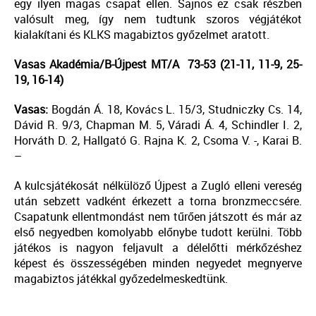
egy ilyen magas csapat ellen. Sajnos ez csak részben
valósult meg, így nem tudtunk szoros végjátékot
kialakítani és KLKS magabiztos győzelmet aratott.
Vasas Akadémia/B-Újpest MT/A 73-53 (21-11, 11-9, 25-
19, 16-14)
Vasas:
Bogdán Á. 18, Kovács L. 15/3, Studniczky Cs. 14,
Dávid R. 9/3, Chapman M. 5, Váradi Á. 4, Schindler I. 2,
Horváth D. 2, Hallgató G. Rajna K. 2, Csoma V. -, Karai B.
–
A kulcsjátékosát nélkülöző Újpest a Zugló elleni vereség
után sebzett vadként érkezett a torna bronzmeccsére.
Csapatunk ellentmondást nem tűrően játszott és már az
első negyedben komolyabb előnybe tudott kerülni. Több
játékos is nagyon feljavult a délelőtti mérkőzéshez
képest és összességében minden negyedet megnyerve
magabiztos játékkal győzedelmeskedtünk.