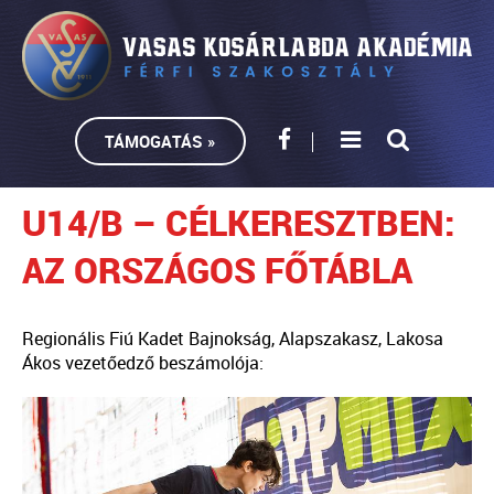
TÁMOGATÁS »
U14/B – CÉLKERESZTBEN:
AZ ORSZÁGOS FŐTÁBLA
Regionális Fiú Kadet Bajnokság, Alapszakasz, Lakosa
Ákos vezetőedző beszámolója: