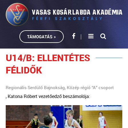
TÁMOGATÁS »
U14/B: ELLENTÉTES
FÉLIDŐK
Regionális Serdülő Bajnokság, Közép régió “A” csoport
, Katona Róbert vezetőedző beszámolója: