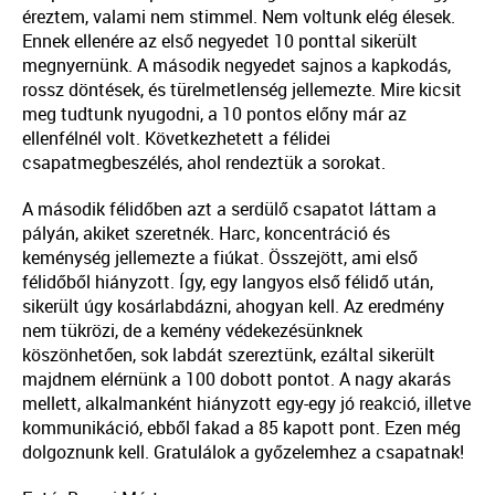
éreztem, valami nem stimmel. Nem voltunk elég élesek.
Ennek ellenére az első negyedet 10 ponttal sikerült
megnyernünk. A második negyedet sajnos a kapkodás,
rossz döntések, és türelmetlenség jellemezte. Mire kicsit
meg tudtunk nyugodni, a 10 pontos előny már az
ellenfélnél volt. Következhetett a félidei
csapatmegbeszélés, ahol rendeztük a sorokat.
A második félidőben azt a serdülő csapatot láttam a
pályán, akiket szeretnék. Harc, koncentráció és
keménység jellemezte a fiúkat. Összejött, ami első
félidőből hiányzott. Így, egy langyos első félidő után,
sikerült úgy kosárlabdázni, ahogyan kell. Az eredmény
nem tükrözi, de a kemény védekezésünknek
köszönhetően, sok labdát szereztünk, ezáltal sikerült
majdnem elérnünk a 100 dobott pontot. A nagy akarás
mellett, alkalmanként hiányzott egy-egy jó reakció, illetve
kommunikáció, ebből fakad a 85 kapott pont. Ezen még
dolgoznunk kell. Gratulálok a győzelemhez a csapatnak!