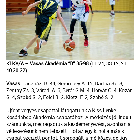
KLKA/A – Vasas Akadémia “B” 85-98
(11-24, 33-12, 21-
40,20-22)
Vasas:
Laczházi B. 44, Görömbey A. 12, Bartha Sz. 8,
Zentay Zs. 8, Váradi Á. 6, Berár-G M. 4, Horvát O. 4, Kozári
G. 4, Szabó S. 2, Földi B. 2, Klötzl F. 2, Szabó S. 2.
Újfent vegyes csapattal látogattunk a Kiss Lenke
Kosárlabda Akadémia csapatához. A mérkőzés jól indult
számunkra, megragadtuk a kezdeményezést, azonban a
védekezésünk nem tetszett. Hol az egyik, hol a másik
csapat szerzett pontot. Csordogált a mérkőzés, de úgy