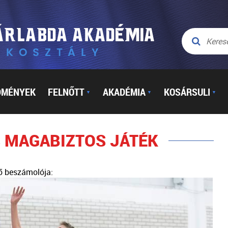
DMÉNYEK
FELNŐTT
AKADÉMIA
KOSÁRSULI
▼
▼
▼
S MAGABIZTOS JÁTÉK
ő beszámolója: