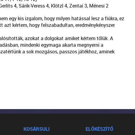
erlits 4, Sárik-Veress 4, Klötzl 4, Zentai 3, Ménesi 2
em egy kis izgalom, hogy milyen hatással lesz a fiúkra, ez
tt azt kértem, hogy felszabadultan, eredménykényszer
ósították, azokat a dolgokat amiket kértem tőlük. A
madásban, mindenki egymaga akarta megnyerni a
sszatértünk a sok mozgásos, passzos játékhoz, aminek
KOSÁRSULI
ELŐKÉSZÍTŐ