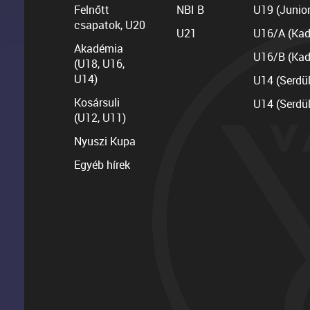
Felnőtt
NBI B
U19 (Junior
csapatok, U20
U21
U16/A (Kad
Akadémia
U16/B (Kad
(U18, U16,
U14)
U14 (Serdü
Kosársuli
U14 (Serdü
(U12, U11)
Nyuszi Kupa
Egyéb hírek