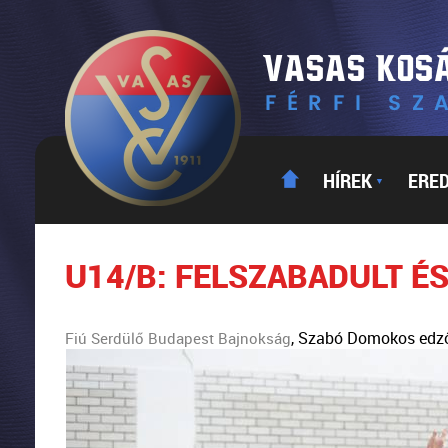
HÍREK
ERE
▼
U14/B: FELSZABADULT É
, Szabó Domokos edz
Fiú Serdülő Budapest Bajnokság