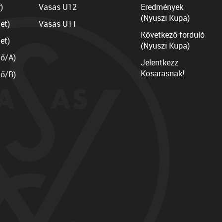
)
Vasas U12
Eredmények
(Nyuszi Kupa)
et)
Vasas U11
Következő forduló
et)
(Nyuszi Kupa)
lő/A)
Jelentkezz
Kosarasnak!
lő/B)