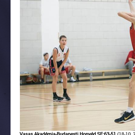
Vasas Akadémia-Budapesti Honvéd SE:63-51
(18-10, 