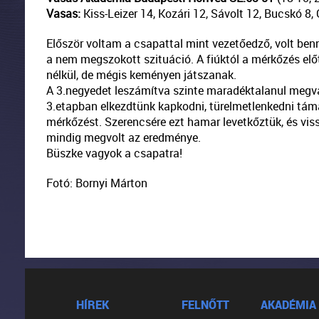
Vasas:
Kiss-Leizer 14, Kozári 12, Sávolt 12, Bucskó 8, G
Először voltam a csapattal mint vezetőedző, volt benn
a nem megszokott szituáció. A fiúktól a mérkőzés elő
nélkül, de mégis keményen játszanak.
A 3.negyedet leszámítva szinte maradéktalanul megval
3.etapban elkezdtünk kapkodni, türelmetlenkedni tá
mérkőzést. Szerencsére ezt hamar levetkőztük, és vi
mindig megvolt az eredménye.
Büszke vagyok a csapatra!
Fotó: Bornyi Márton
HÍREK
FELNŐTT
AKADÉMIA