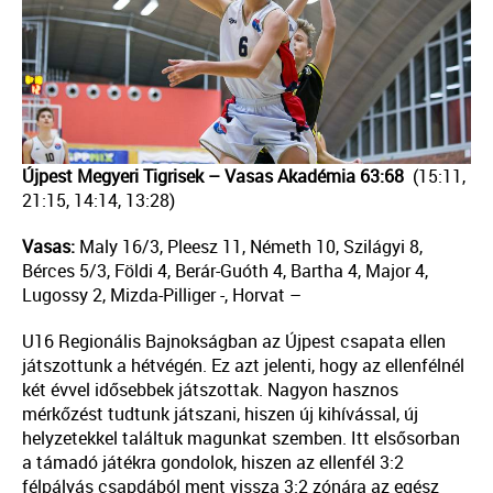
Újpest Megyeri Tigrisek – Vasas Akadémia 63:68
(15:11,
21:15, 14:14, 13:28)
Vasas:
Maly 16/3, Pleesz 11, Németh 10, Szilágyi 8,
Bérces 5/3, Földi 4, Berár-Guóth 4, Bartha 4, Major 4,
Lugossy 2, Mizda-Pilliger -, Horvat –
U16 Regionális Bajnokságban az Újpest csapata ellen
játszottunk a hétvégén. Ez azt jelenti, hogy az ellenfélnél
két évvel idősebbek játszottak. Nagyon hasznos
mérkőzést tudtunk játszani, hiszen új kihívással, új
helyzetekkel találtuk magunkat szemben. Itt elsősorban
a támadó játékra gondolok, hiszen az ellenfél 3:2
félpályás csapdából ment vissza 3:2 zónára az egész