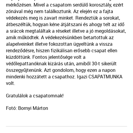
mérkőzésen. Mivel a csapatom serdülő korosztály, ezért
zónával még nem találkoztunk. Az elején ez a fajta
védekezés meg is zavart minket. Rendeztük a sorokat,
átbeszéltük, hogyan kéne átjátszani és ahogy telt az idő
a srácok megtaláltak a réseket illetve a jó megoldásokat,
amik működtek. A védekezésünkben betartottuk az
alapelveinket illetve fokozottan ügyeltünk a vissza
rendeződésre, hiszen fizikálisan erősebb csapat ellen
küzdöttünk. Fontos jelentősége volt a
védőlepattanóknak kizárás után, amiből 30-t sikerült
összegyűjtenünk. Azt gondolom, hogy ezen a napon
mindenki hozzátett a csapathoz. Igazi CSAPATMUNKA
volt.
Gratulálok a csapatomnak!
Fotó: Bornyi Márton