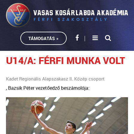
TÁMOGATÁS »
U14/A: FÉRFI MUNKA VOLT
Kadet Regionális Alapszakasz II. Közép csoport
, Bazsik Péter vezetőedző beszámolója: