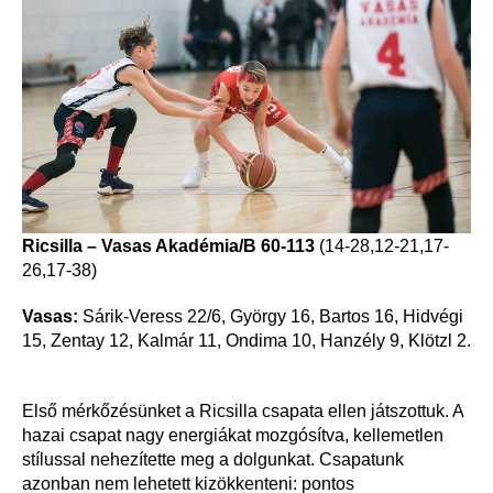
Ricsilla – Vasas Akadémia/B 60-113
(14-28,12-21,17-
26,17-38)
Vasas:
Sárik-Veress 22/6, György 16, Bartos 16, Hidvégi
15, Zentay 12, Kalmár 11, Ondima 10, Hanzély 9, Klötzl 2.
Első mérkőzésünket a Ricsilla csapata ellen játszottuk. A
hazai csapat nagy energiákat mozgósítva, kellemetlen
stílussal nehezítette meg a dolgunkat. Csapatunk
azonban nem lehetett kizökkenteni: pontos