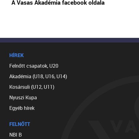
A Vasas Akadémia facebook oldala
HÍREK
Felnőtt csapatok, U20
Akadémia (U18, U16, U14)
Kosársuli (U12, U11)
Nyuszi Kupa
Egyéb hírek
FELNŐTT
NBI B