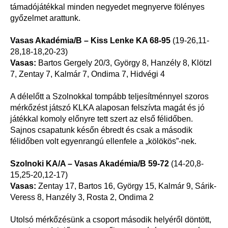
támadójátékkal minden negyedet megnyerve fölényes
győzelmet arattunk.
Vasas Akadémia/B – Kiss Lenke KA 68-95
(19-26,11-
28,18-18,20-23)
Vasas:
Bartos Gergely 20/3, György 8, Hanzély 8, Klötzl
7, Zentay 7, Kalmár 7, Ondima 7, Hidvégi 4
A délelőtt a Szolnokkal tompább teljesítménnyel szoros
mérkőzést játszó KLKA alaposan felszívta magát és jó
játékkal komoly előnyre tett szert az első félidőben.
Sajnos csapatunk későn ébredt és csak a második
félidőben volt egyenrangú ellenfele a „kölökös”-nek.
Szolnoki KA/A – Vasas Akadémia/B 59-72
(14-20,8-
15,25-20,12-17)
Vasas:
Zentay 17, Bartos 16, György 15, Kalmár 9, Sárik-
Veress 8, Hanzély 3, Rosta 2, Ondima 2
Utolsó mérkőzésünk a csoport második helyéről döntött,