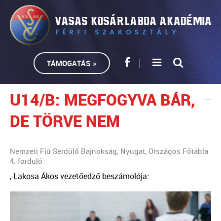
TÁMOGATÁS »
U14/B: MEGFOGYVA BÁR,
DE TÖRVE NEM
Nemzeti Fiú Serdülő Bajnokság, Nyugat, Országos Főtábla
4. forduló
, Lakosa Ákos vezetőedző beszámolója: