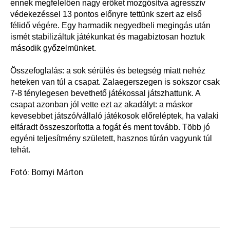
ennek megfelelően nagy erőket mozgósítva agresszív
védekezéssel 13 pontos előnyre tettünk szert az első
félidő végére. Egy harmadik negyedbeli megingás után
ismét stabilizáltuk játékunkat és magabiztosan hoztuk
második győzelmünket.
Összefoglalás: a sok sérülés és betegség miatt nehéz
heteken van túl a csapat. Zalaegerszegen is sokszor csak
7-8 ténylegesen bevethető játékossal játszhattunk. A
csapat azonban jól vette ezt az akadályt: a máskor
kevesebbet játszó/vállaló játékosok előreléptek, ha valaki
elfáradt összeszorította a fogát és ment tovább. Több jó
egyéni teljesítmény született, hasznos túrán vagyunk túl
tehát.
Fotó: Bornyi Márton