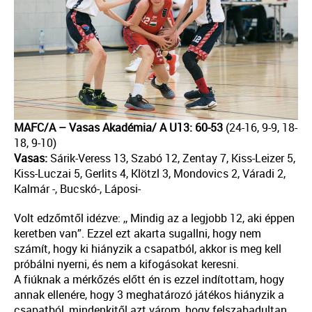
MAFC/A – Vasas Akadémia/ A U13: 60-53
(24-16, 9-9, 18-
18, 9-10)
Vasas:
Sárik-Veress 13, Szabó 12, Zentay 7, Kiss-Leizer 5,
Kiss-Luczai 5, Gerlits 4, Klötzl 3, Mondovics 2, Váradi 2,
Kalmár -, Bucskó-, Láposi-
Volt edzőmtől idézve: ,, Mindig az a legjobb 12, aki éppen
keretben van”. Ezzel ezt akarta sugallni, hogy nem
számít, hogy ki hiányzik a csapatból, akkor is meg kell
próbálni nyerni, és nem a kifogásokat keresni.
A fiúknak a mérkőzés előtt én is ezzel indítottam, hogy
annak ellenére, hogy 3 meghatározó játékos hiányzik a
csapatból, mindenkitől azt várom, hogy felszabadultan,