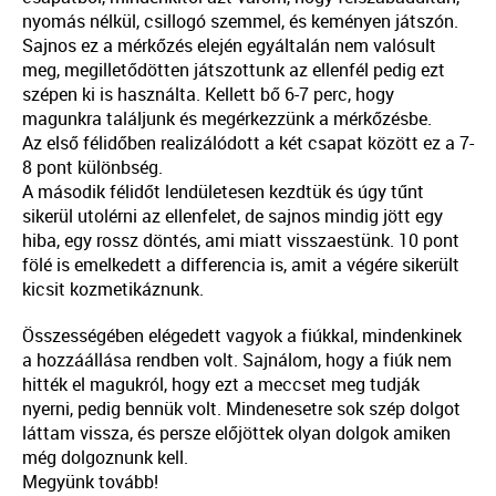
nyomás nélkül, csillogó szemmel, és keményen játszón.
Sajnos ez a mérkőzés elején egyáltalán nem valósult
meg, megilletődötten játszottunk az ellenfél pedig ezt
szépen ki is használta. Kellett bő 6-7 perc, hogy
magunkra találjunk és megérkezzünk a mérkőzésbe.
Az első félidőben realizálódott a két csapat között ez a 7-
8 pont különbség.
A második félidőt lendületesen kezdtük és úgy tűnt
sikerül utolérni az ellenfelet, de sajnos mindig jött egy
hiba, egy rossz döntés, ami miatt visszaestünk. 10 pont
fölé is emelkedett a differencia is, amit a végére sikerült
kicsit kozmetikáznunk.
Összességében elégedett vagyok a fiúkkal, mindenkinek
a hozzáállása rendben volt. Sajnálom, hogy a fiúk nem
hitték el magukról, hogy ezt a meccset meg tudják
nyerni, pedig bennük volt. Mindenesetre sok szép dolgot
láttam vissza, és persze előjöttek olyan dolgok amiken
még dolgoznunk kell.
Megyünk tovább!