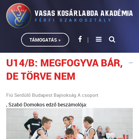
TÁMOGATÁS »
U14/B: MEGFOGYVA BÁR,
DE TÖRVE NEM
Fiú Serdülő Budapest Bajnokság A csoport
, Szabó Domokos edző beszámolója: