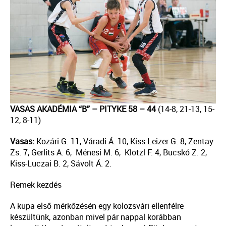
VASAS AKADÉMIA “B” – PITYKE 58 – 44
(14-8, 21-13, 15-
12, 8-11)
Vasas:
Kozári G. 11, Váradi Á. 10, Kiss-Leizer G. 8, Zentay
Zs. 7, Gerlits A. 6, Ménesi M. 6, Klötzl F. 4, Bucskó Z. 2,
Kiss-Luczai B. 2, Sávolt Á. 2.
Remek kezdés
A kupa első mérkőzésén egy kolozsvári ellenfélre
készültünk, azonban mivel pár nappal korábban