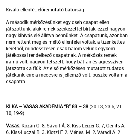
Kiváló ellenfél, előremutató bátorság
A második mérkőzésünket egy cseh csapat ellen
játszottunk, akik remek szerkezettel bírtak, ezzel nagyon
nagy kihívás elé állítva bennünket. A csapatunk, azonban
nem rettent meg és méltó ellenfelei voltak, a tizenkettes
keretből, mindösszesen csak három velünk egykorú
játékossal rendelkező csapatnak. A mérkőzés remek
iramú volt, nagyon tetszett, hogy bátran és agresszíven
játszottak a fiúk. Az első mérkőzésen mutatott tudatos
játékunk, erre a meccsre is jellemző volt, büszke voltam a
csapatra.
KLKA – VASAS AKADÉMIA “B” 83 – 38
(20-13, 23-6, 21-
10, 19-9)
Vasas:
Kozári G. 8, Sávolt Á. 8, Kiss-Leizer G. 7, Gerlits A.
6, Kiss-Luczai B. 3, Klötzl F. 2, Ménesi M. 2, Váradi Á. 2.