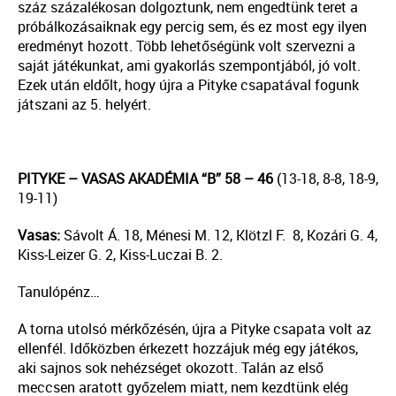
száz százalékosan dolgoztunk, nem engedtünk teret a
próbálkozásaiknak egy percig sem, és ez most egy ilyen
eredményt hozott. Több lehetőségünk volt szervezni a
saját játékunkat, ami gyakorlás szempontjából, jó volt.
Ezek után eldőlt, hogy újra a Pityke csapatával fogunk
játszani az 5. helyért.
PITYKE – VASAS AKADÉMIA “B” 58 – 46
(13-18, 8-8, 18-9,
19-11)
Vasas:
Sávolt Á. 18, Ménesi M. 12, Klötzl F. 8, Kozári G. 4,
Kiss-Leizer G. 2, Kiss-Luczai B. 2.
Tanulópénz…
A torna utolsó mérkőzésén, újra a Pityke csapata volt az
ellenfél. Időközben érkezett hozzájuk még egy játékos,
aki sajnos sok nehézséget okozott. Talán az első
meccsen aratott győzelem miatt, nem kezdtünk elég