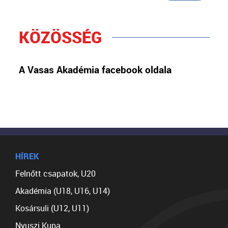
KÖZÖSSÉG
A Vasas Akadémia facebook oldala
HÍREK
Felnőtt csapatok, U20
Akadémia (U18, U16, U14)
Kosársuli (U12, U11)
Nyuszi Kupa