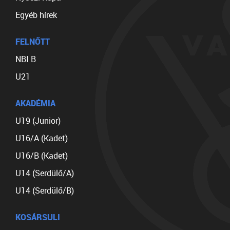
Egyéb hírek
FELNŐTT
NBI B
U21
AKADÉMIA
U19 (Junior)
U16/A (Kadet)
U16/B (Kadet)
U14 (Serdülő/A)
U14 (Serdülő/B)
KOSÁRSULI