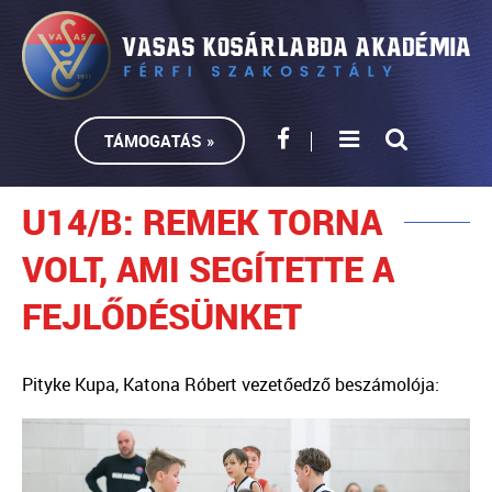
TÁMOGATÁS »
U14/B: REMEK TORNA
VOLT, AMI SEGÍTETTE A
FEJLŐDÉSÜNKET
Pityke Kupa, Katona Róbert vezetőedző beszámolója: