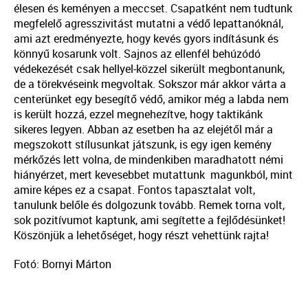
élesen és keményen a meccset. Csapatként nem tudtunk
megfelelő agresszivitást mutatni a védő lepattanóknál,
ami azt eredményezte, hogy kevés gyors indításunk és
könnyű kosarunk volt. Sajnos az ellenfél behúzódó
védekezését csak hellyel-közzel sikerült megbontanunk,
de a törekvéseink megvoltak. Sokszor már akkor várta a
centerünket egy besegítő védő, amikor még a labda nem
is került hozzá, ezzel megnehezítve, hogy taktikánk
sikeres legyen. Abban az esetben ha az elejétől már a
megszokott stílusunkat játszunk, is egy igen kemény
mérkőzés lett volna, de mindenkiben maradhatott némi
hiányérzet, mert kevesebbet mutattunk magunkból, mint
amire képes ez a csapat. Fontos tapasztalat volt,
tanulunk belőle és dolgozunk tovább. Remek torna volt,
sok pozitívumot kaptunk, ami segítette a fejlődésünket!
Köszönjük a lehetőséget, hogy részt vehettünk rajta!
Fotó: Bornyi Márton