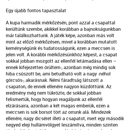
Egy újabb fontos tapasztalat
A kupa harmadik mérkőzésén, pont azzal a csapattal
kerültünk szembe, akikkel korábban a bajnokságunkban
már találkozhattunk. A játék képe, azonban más volt
mint az előző mérkőzésen, mivel a korábban mutatott
keménységünk és tudatosságunk, ezen a meccsen is
jelen volt. A korábbi mérkőzésünkhöz képest, a csapat
sokkal jobban mozgott az ellenfél letámadása ellen –
ennek kifejezetten örültem-, azonban még mindig sok
hiba csúszott be, ami betudható volt a nagy -néhol
görcsös-, akarásnak. Némi fáradtság látszott a
csapaton, de ennek ellenére nagyon küzdöttünk. Az
eredmény még nem tükrözte, de sokkal jobban
felismertük, hogy hogyan reagáljunk az ellenfél
elzárásaira, azonban a két magas emberük, ezen a
meccsen is sok borsot tört az orrunk alá. Mindezek
ellenére, nagy dicséret illeti a csapatot, mert egy második
negyed eleji hullámvölgyet leszámítva, minden szinten