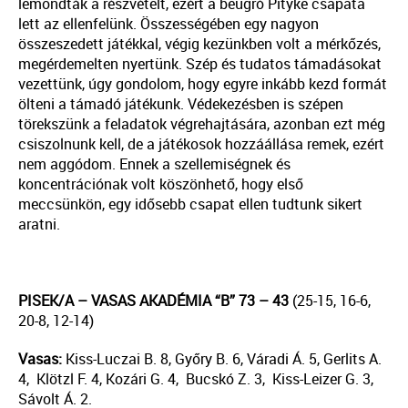
lemondták a részvételt, ezért a beugró Pityke csapata
lett az ellenfelünk. Összességében egy nagyon
összeszedett játékkal, végig kezünkben volt a mérkőzés,
megérdemelten nyertünk. Szép és tudatos támadásokat
vezettünk, úgy gondolom, hogy egyre inkább kezd formát
ölteni a támadó játékunk. Védekezésben is szépen
törekszünk a feladatok végrehajtására, azonban ezt még
csiszolnunk kell, de a játékosok hozzáállása remek, ezért
nem aggódom. Ennek a szellemiségnek és
koncentrációnak volt köszönhető, hogy első
meccsünkön, egy idősebb csapat ellen tudtunk sikert
aratni.
PISEK/A – VASAS AKADÉMIA “B” 73 – 43
(25-15, 16-6,
20-8, 12-14)
Vasas:
Kiss-Luczai B. 8, Győry B. 6, Váradi Á. 5, Gerlits A.
4, Klötzl F. 4, Kozári G. 4, Bucskó Z. 3, Kiss-Leizer G. 3,
Sávolt Á. 2.