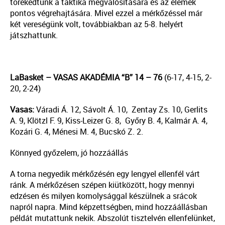
törekedtünk a taktika megvalósítására és az elemek
pontos végrehajtására. Mivel ezzel a mérkőzéssel már
két vereségünk volt, továbbiakban az 5-8. helyért
játszhattunk.
LaBasket – VASAS AKADÉMIA “B” 14 – 76
(6-17, 4-15, 2-
20, 2-24)
Vasas:
Váradi Á. 12, Sávolt Á. 10, Zentay Zs. 10, Gerlits
A. 9, Klötzl F. 9, Kiss-Leizer G. 8, Győry B. 4, Kalmár A. 4,
Kozári G. 4, Ménesi M. 4, Bucskó Z. 2.
Könnyed győzelem, jó hozzáállás
A torna negyedik mérkőzésén egy lengyel ellenfél várt
ránk. A mérkőzésen szépen kiütközött, hogy mennyi
edzésen és milyen komolysággal készülnek a srácok
napról napra. Mind képzettségben, mind hozzáállásban
példát mutattunk nekik. Abszolút tisztelvén ellenfelünket,