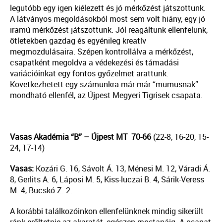
legutóbb egy igen kiélezett és jó mérkőzést játszottunk.
A látványos megoldásokból most sem volt hiány, egy jó
iramú mérkőzést játszottunk. Jól reagáltunk ellenfelünk,
ötletekben gazdag és egyénileg kreatív
megmozdulásaira. Szépen kontrollálva a mérkőzést,
csapatként megoldva a védekezési és támadási
variációinkat egy fontos győzelmet arattunk.
Következhetett egy számunkra már-már “mumusnak”
mondható ellenfél, az Újpest Megyeri Tigrisek csapata.
Vasas Akad
é
mia
“B” – Újpest MT 70-66
(22-8, 16-20, 15-
24, 17-14)
Vasas:
Kozári G. 16, Sávolt Á. 13, Ménesi M. 12, Váradi Á.
8, Gerlits A. 6, Láposi M. 5, Kiss-luczai B. 4, Sárik-Veress
M. 4, Bucskó Z. 2.
A korábbi találkozóinkon ellenfelünknek mindig sikerült
ránk erőltetnie az akaratát, egészen mostanáig. A csapat