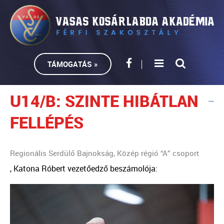
TÁMOGATÁS »
U14/B: SZINTE HIBÁTLAN
FELLÉPÉS
Regionális Serdülő Bajnokság, Közép régió “A” csoport
, Katona Róbert vezetőedző beszámolója: