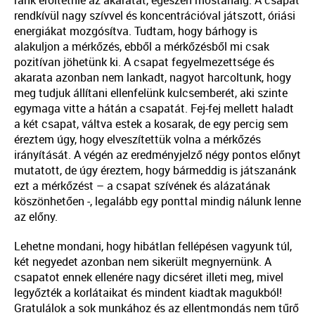
rendkívül nagy szívvel és koncentrációval játszott, óriási
energiákat mozgósítva. Tudtam, hogy bárhogy is
alakuljon a mérkőzés, ebből a mérkőzésből mi csak
pozitívan jöhetünk ki. A csapat fegyelmezettsége és
akarata azonban nem lankadt, nagyot harcoltunk, hogy
meg tudjuk állítani ellenfelünk kulcsemberét, aki szinte
egymaga vitte a hátán a csapatát. Fej-fej mellett haladt
a két csapat, váltva estek a kosarak, de egy percig sem
éreztem úgy, hogy elveszítettük volna a mérkőzés
irányítását. A végén az eredményjelző négy pontos előnyt
mutatott, de úgy éreztem, hogy bármeddig is játszanánk
ezt a mérkőzést – a csapat szívének és alázatának
köszönhetően -, legalább egy ponttal mindig nálunk lenne
az előny.
Lehetne mondani, hogy hibátlan fellépésen vagyunk túl,
két negyedet azonban nem sikerült megnyernünk. A
csapatot ennek ellenére nagy dicséret illeti meg, mivel
legyőzték a korlátaikat és mindent kiadtak magukból!
Gratulálok a sok munkához és az ellentmondás nem tűrő