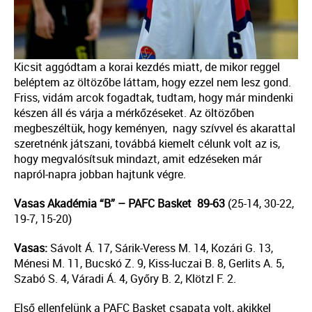
Kicsit aggódtam a korai kezdés miatt, de mikor reggel
beléptem az öltözőbe láttam, hogy ezzel nem lesz gond.
Friss, vidám arcok fogadtak, tudtam, hogy már mindenki
készen áll és várja a mérkőzéseket. Az öltözőben
megbeszéltük, hogy keményen, nagy szívvel és akarattal
szeretnénk játszani, továbbá kiemelt célunk volt az is,
hogy megvalósítsuk mindazt, amit edzéseken már
napról-napra jobban hajtunk végre.
Vasas Akad
é
mia
“B” – PAFC Basket 89-63
(25-14, 30-22,
19-7, 15-20)
Vasas:
Sávolt Á. 17, Sárik-Veress M. 14, Kozári G. 13,
Ménesi M. 11, Bucskó Z. 9, Kiss-luczai B. 8, Gerlits A. 5,
Szabó S. 4, Váradi Á. 4, Győry B. 2, Klötzl F. 2.
Első ellenfelünk a PAFC Basket csapata volt, akikkel