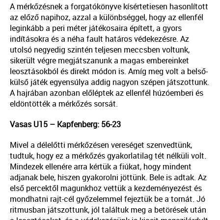
A mérkőzésnek a forgatókönyve kísértetiesen hasonlított
az előző napihoz, azzal a különbséggel, hogy az ellenfél
leginkább a peri méter játékosaira épített, a gyors
indításokra és a néha fault határos védekezésre. Az
utolsó negyedig szintén teljesen meccsben voltunk,
sikerült végre megjátszanunk a magas embereinket
leosztásokból és direkt módon is. Amíg meg volt a belső-
külső játék egyensúlya addig nagyon szépen játszottunk.
A hajrában azonban előléptek az ellenfél húzóemberi és
eldöntötték a mérkőzés sorsát.
Vasas U15 – Kapfenberg: 56-23
Mivel a délelőtti mérkőzésen vereséget szenvedtünk,
tudtuk, hogy ez a mérkőzés gyakorlatilag tét nélküli volt.
Mindezek ellenére arra kértük a fiúkat, hogy mindent
adjanak bele, hiszen gyakorolni jöttünk. Bele is adtak. Az
első percektől magunkhoz vettük a kezdeményezést és
mondhatni rajt-cél győzelemmel fejeztük be a tornát. Jó
ritmusban játszottunk, jól találtuk meg a betörések után