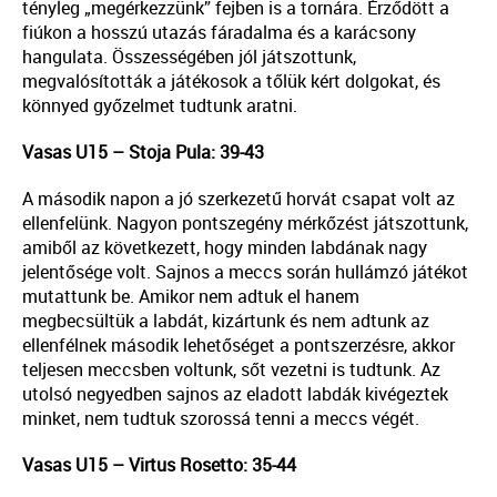
tényleg „megérkezzünk” fejben is a tornára. Érződött a
fiúkon a hosszú utazás fáradalma és a karácsony
hangulata. Összességében jól játszottunk,
megvalósították a játékosok a tőlük kért dolgokat, és
könnyed győzelmet tudtunk aratni.
Vasas U15 – Stoja Pula: 39-43
A második napon a jó szerkezetű horvát csapat volt az
ellenfelünk. Nagyon pontszegény mérkőzést játszottunk,
amiből az következett, hogy minden labdának nagy
jelentősége volt. Sajnos a meccs során hullámzó játékot
mutattunk be. Amikor nem adtuk el hanem
megbecsültük a labdát, kizártunk és nem adtunk az
ellenfélnek második lehetőséget a pontszerzésre, akkor
teljesen meccsben voltunk, sőt vezetni is tudtunk. Az
utolsó negyedben sajnos az eladott labdák kivégeztek
minket, nem tudtuk szorossá tenni a meccs végét.
Vasas U15 – Virtus Rosetto: 35-44