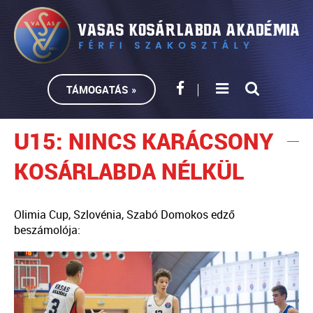
TÁMOGATÁS »
U15: NINCS KARÁCSONY
KOSÁRLABDA NÉLKÜL
Olimia Cup, Szlovénia, Szabó Domokos edző
beszámolója: