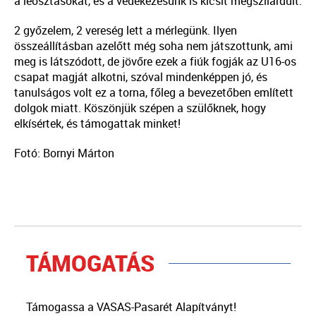
a leosztásokat, és a védekezésünk is kicsit megszilárdult.
2 győzelem, 2 vereség lett a mérlegünk. Ilyen
összeállításban azelőtt még soha nem játszottunk, ami
meg is látszódott, de jövőre ezek a fiúk fogják az U16-os
csapat magját alkotni, szóval mindenképpen jó, és
tanulságos volt ez a torna, főleg a bevezetőben említett
dolgok miatt. Köszönjük szépen a szülőknek, hogy
elkísértek, és támogattak minket!
Fotó: Bornyi Márton
TÁMOGATÁS
Támogassa a VASAS-Pasarét Alapítványt!