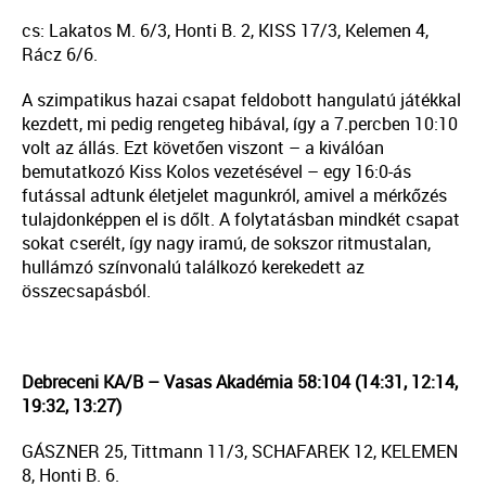
cs: Lakatos M. 6/3, Honti B. 2, KISS 17/3, Kelemen 4,
Rácz 6/6.
A szimpatikus hazai csapat feldobott hangulatú játékkal
kezdett, mi pedig rengeteg hibával, így a 7.percben 10:10
volt az állás. Ezt követően viszont – a kiválóan
bemutatkozó Kiss Kolos vezetésével – egy 16:0-ás
futással adtunk életjelet magunkról, amivel a mérkőzés
tulajdonképpen el is dőlt. A folytatásban mindkét csapat
sokat cserélt, így nagy iramú, de sokszor ritmustalan,
hullámzó színvonalú találkozó kerekedett az
összecsapásból.
Debreceni KA/B – Vasas Akadémia 58:104 (14:31, 12:14,
19:32, 13:27)
GÁSZNER 25, Tittmann 11/3, SCHAFAREK 12, KELEMEN
8, Honti B. 6.