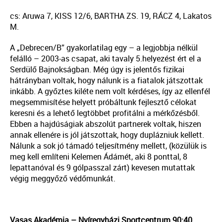
cs: Aruwa 7, KISS 12/6, BARTHA ZS. 19, RÁCZ 4, Lakatos
M.
A „Debrecen/B” gyakorlatilag egy – a legjobbja nélkül
felálló – 2003-as csapat, aki tavaly 5.helyezést ért el a
Serdülő Bajnokságban. Még úgy is jelentős fizikai
hátrányban voltak, hogy nálunk is a fiatalok játszottak
inkább. A győztes kiléte nem volt kérdéses, így az ellenfél
megsemmisítése helyett próbáltunk fejlesztő célokat
keresni és a lehető legtöbbet profitálni a mérkőzésből.
Ebben a hajdúságiak abszolút partnerek voltak, hiszen
annak ellenére is jól játszottak, hogy duplázniuk kellett.
Nálunk a sok jó támadó teljesítmény mellett, (közülük is
meg kell említeni Kelemen Ádámét, aki 8 ponttal, 8
lepattanóval és 9 gólpasszal zárt) kevesen mutattak
végig meggyőző védőmunkát.
Vasas Akadémia – Nyíregyházi Sportcentrum 90:40