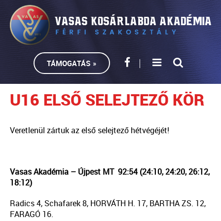
TÁMOGATÁS »
U16 ELSŐ SELEJTEZŐ KÖR
Veretlenül zártuk az első selejtező hétvégéjét!
Vasas Akadémia – Újpest MT 92:54 (24:10, 24:20, 26:12,
18:12)
Radics 4, Schafarek 8, HORVÁTH H. 17, BARTHA ZS. 12,
FARAGÓ 16.