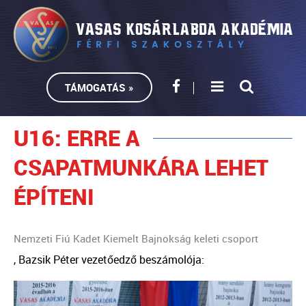
TÁMOGATÁS »
U16: ERRE A
CSAPATMUNKÁRA LEHET
ÉPÍTENI
Nemzeti Fiú Kadet Kiemelt Bajnokság keleti csoport
, Bazsik Péter vezetőedző beszámolója: