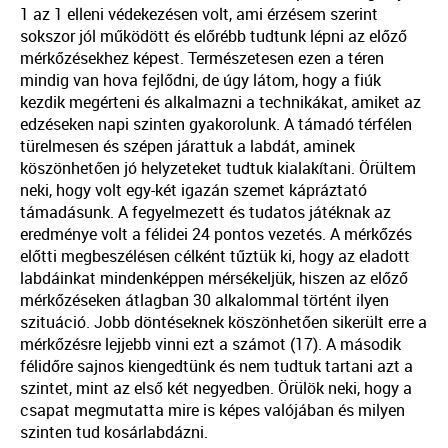
1 az 1 elleni védekezésen volt, ami érzésem szerint
sokszor jól működött és előrébb tudtunk lépni az előző
mérkőzésekhez képest. Természetesen ezen a téren
mindig van hova fejlődni, de úgy látom, hogy a fiúk
kezdik megérteni és alkalmazni a technikákat, amiket az
edzéseken napi szinten gyakorolunk. A támadó térfélen
türelmesen és szépen járattuk a labdát, aminek
köszönhetően jó helyzeteket tudtuk kialakítani. Örültem
neki, hogy volt egy-két igazán szemet kápráztató
támadásunk. A fegyelmezett és tudatos játéknak az
eredménye volt a félidei 24 pontos vezetés. A mérkőzés
előtti megbeszélésen célként tűztük ki, hogy az eladott
labdáinkat mindenképpen mérsékeljük, hiszen az előző
mérkőzéseken átlagban 30 alkalommal történt ilyen
szituáció. Jobb döntéseknek köszönhetően sikerült erre a
mérkőzésre lejjebb vinni ezt a számot (17). A második
félidőre sajnos kiengedtünk és nem tudtuk tartani azt a
szintet, mint az első két negyedben. Örülök neki, hogy a
csapat megmutatta mire is képes valójában és milyen
szinten tud kosárlabdázni.