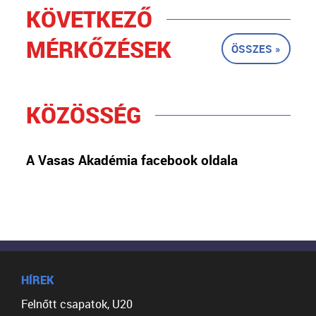
KÖVETKEZŐ
MÉRKŐZÉSEK
ÖSSZES »
KÖZÖSSÉG
A Vasas Akadémia facebook oldala
HÍREK
Felnőtt csapatok, U20