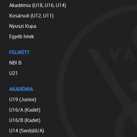
Akadémia (U18, U16, U14)
Kosársuli (U12, U11)
Nyuszi Kupa
Egyéb hírek
FELNŐTT
NBI B
U21
AKADÉMIA
U19 (Junior)
U16/A (Kadet)
U16/B (Kadet)
U14 (Serdülő/A)