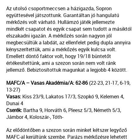
Az utolsó csoportmeccsen a házigazda, Sopron
együttesével játszottunk. Garantáltan jó hangulatú
mérkőzés volt várható. Hullámzó játék jellemezte
mindkét csapatot és egyik csapat sem tudott a másiktól
elszakadni igazán. A mérkőzés során nagyon jól
megbecsültük a labdát, az ellenfelet pedig dupla annyira
kényszerítettük, ami a mérkőzés egyik kulcsa volt.
Emellett döntő faktor volt, hogy 19/18 büntetőt
értékesítettünk, ami a szezon során nem volt ránk
jellemző. Bebiztosítottuk magunkat a legjobb 4 között.
MAFC/A – Vasas Akadémia/A: 62-86
(22-23, 21-17, 6-19,
13-27)
Vasas:
Kiss 23/9, Lakatos 17/3, Szopkó 9, Kelemen 4,
Dunai 4
Cserék:
Bartha 9, Horváth 6, Pleesz 5/3, Németh 5/3,
Jámbor 4, Koloszár-, Tóth-
Az elődöntőben a szezon során minket kétszer legyőző
MAFC-al kerültünk szembe. Parázs mérkőzésre lehetett