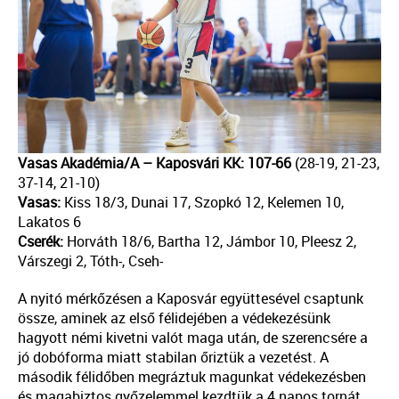
Vasas Akadémia/A – Kaposvári KK: 107-66
(28-19, 21-23,
37-14, 21-10)
Vasas:
Kiss 18/3, Dunai 17, Szopkó 12, Kelemen 10,
Lakatos 6
Cserék:
Horváth 18/6, Bartha 12, Jámbor 10, Pleesz 2,
Várszegi 2, Tóth-, Cseh-
A nyitó mérkőzésen a Kaposvár együttesével csaptunk
össze, aminek az első félidejében a védekezésünk
hagyott némi kivetni valót maga után, de szerencsére a
jó dobóforma miatt stabilan őriztük a vezetést. A
második félidőben megráztuk magunkat védekezésben
és magabiztos győzelemmel kezdtük a 4 napos tornát.