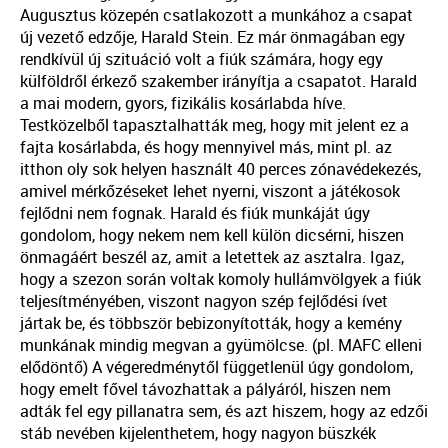
Augusztus közepén csatlakozott a munkához a csapat
új vezető edzője, Harald Stein. Ez már önmagában egy
rendkívül új szituáció volt a fiúk számára, hogy egy
külföldről érkező szakember irányítja a csapatot. Harald
a mai modern, gyors, fizikális kosárlabda híve.
Testközelből tapasztalhatták meg, hogy mit jelent ez a
fajta kosárlabda, és hogy mennyivel más, mint pl. az
itthon oly sok helyen használt 40 perces zónavédekezés,
amivel mérkőzéseket lehet nyerni, viszont a játékosok
fejlődni nem fognak. Harald és fiúk munkáját úgy
gondolom, hogy nekem nem kell külön dicsérni, hiszen
önmagáért beszél az, amit a letettek az asztalra. Igaz,
hogy a szezon során voltak komoly hullámvölgyek a fiúk
teljesítményében, viszont nagyon szép fejlődési ívet
jártak be, és többször bebizonyították, hogy a kemény
munkának mindig megvan a gyümölcse. (pl. MAFC elleni
elődöntő) A végeredménytől függetlenül úgy gondolom,
hogy emelt fővel távozhattak a pályáról, hiszen nem
adták fel egy pillanatra sem, és azt hiszem, hogy az edzői
stáb nevében kijelenthetem, hogy nagyon büszkék