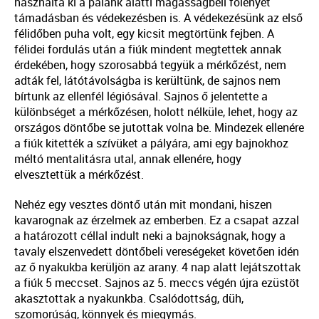
használta ki a palánk alatti magasságbeli fölényét
támadásban és védekezésben is. A védekezésünk az első
félidőben puha volt, egy kicsit megtörtünk fejben. A
félidei fordulás után a fiúk mindent megtettek annak
érdekében, hogy szorosabbá tegyük a mérkőzést, nem
adták fel, látótávolságba is kerültünk, de sajnos nem
bírtunk az ellenfél légiósával. Sajnos ő jelentette a
különbséget a mérkőzésen, holott nélküle, lehet, hogy az
országos döntőbe se jutottak volna be. Mindezek ellenére
a fiúk kitették a szívüket a pályára, ami egy bajnokhoz
méltó mentalitásra utal, annak ellenére, hogy
elvesztettük a mérkőzést.
Nehéz egy vesztes döntő után mit mondani, hiszen
kavarognak az érzelmek az emberben. Ez a csapat azzal
a határozott céllal indult neki a bajnokságnak, hogy a
tavaly elszenvedett döntőbeli vereségeket követően idén
az ő nyakukba kerüljön az arany. 4 nap alatt lejátszottak
a fiúk 5 meccset. Sajnos az 5. meccs végén újra ezüstöt
akasztottak a nyakunkba. Csalódottság, düh,
szomorúság, könnyek és miegymás.