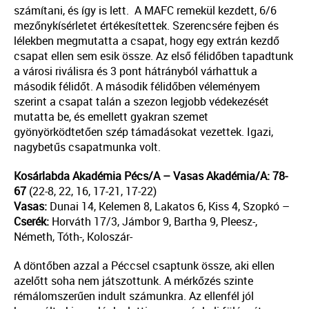
számítani, és így is lett. A MAFC remekül kezdett, 6/6
mezőnykísérletet értékesítettek. Szerencsére fejben és
lélekben megmutatta a csapat, hogy egy extrán kezdő
csapat ellen sem esik össze. Az első félidőben tapadtunk
a városi riválisra és 3 pont hátrányból várhattuk a
második félidőt. A második félidőben véleményem
szerint a csapat talán a szezon legjobb védekezését
mutatta be, és emellett gyakran szemet
gyönyörködtetően szép támadásokat vezettek. Igazi,
nagybetűs csapatmunka volt.
Kosárlabda Akadémia Pécs/A – Vasas Akadémia/A: 78-
67
(22-8, 22, 16, 17-21, 17-22)
Vasas:
Dunai 14, Kelemen 8, Lakatos 6, Kiss 4, Szopkó –
Cserék:
Horváth 17/3, Jámbor 9, Bartha 9, Pleesz-,
Németh, Tóth-, Koloszár-
A döntőben azzal a Péccsel csaptunk össze, aki ellen
azelőtt soha nem játszottunk. A mérkőzés szinte
rémálomszerűen indult számunkra. Az ellenfél jól