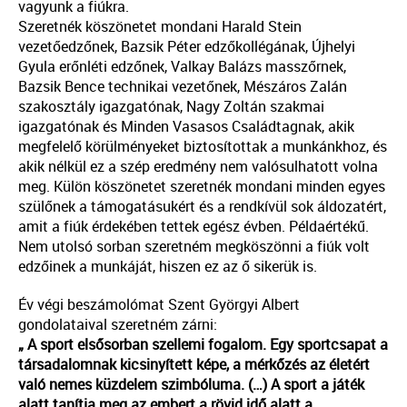
vagyunk a fiúkra.
Szeretnék köszönetet mondani Harald Stein
vezetőedzőnek, Bazsik Péter edzőkollégának, Újhelyi
Gyula erőnléti edzőnek, Valkay Balázs masszőrnek,
Bazsik Bence technikai vezetőnek, Mészáros Zalán
szakosztály igazgatónak, Nagy Zoltán szakmai
igazgatónak és Minden Vasasos Családtagnak, akik
megfelelő körülményeket biztosítottak a munkánkhoz, és
akik nélkül ez a szép eredmény nem valósulhatott volna
meg. Külön köszönetet szeretnék mondani minden egyes
szülőnek a támogatásukért és a rendkívül sok áldozatért,
amit a fiúk érdekében tettek egész évben. Példaértékű.
Nem utolsó sorban szeretném megköszönni a fiúk volt
edzőinek a munkáját, hiszen ez az ő sikerük is.
Év végi beszámolómat Szent Györgyi Albert
gondolataival szeretném zárni:
„ A sport elsősorban szellemi fogalom. Egy sportcsapat a
társadalomnak kicsinyített képe, a mérkőzés az életért
való nemes küzdelem szimbóluma. (…) A sport a játék
alatt tanítja meg az embert a rövid idő alatt a