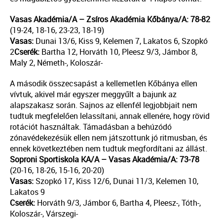
Vasas Akadémia/A – Zsíros Akadémia Kőbánya/A: 78-82
(19-24, 18-16, 23-23, 18-19)
Vasas:
Dunai 13/6, Kiss 9, Kelemen 7, Lakatos 6, Szopkó
2
Cserék:
Bartha 12, Horváth 10, Pleesz 9/3, Jámbor 8,
Maly 2, Németh-, Koloszár-
A második összecsapást a kellemetlen Kőbánya ellen
vívtuk, akivel már egyszer meggyűlt a bajunk az
alapszakasz során. Sajnos az ellenfél legjobbjait nem
tudtuk megfelelően lelassítani, annak ellenére, hogy rövid
rotációt használtak. Támadásban a behúzódó
zónavédekezésük ellen nem játszottunk jó ritmusban, és
ennek következtében nem tudtuk megfordítani az állást.
Soproni Sportiskola KA/A – Vasas Akadémia/A: 73-78
(20-16, 18-26, 15-16, 20-20)
Vasas:
Szopkó 17, Kiss 12/6, Dunai 11/3, Kelemen 10,
Lakatos 9
Cserék:
Horváth 9/3, Jámbor 6, Bartha 4, Pleesz-, Tóth-,
Koloszár-, Várszegi-