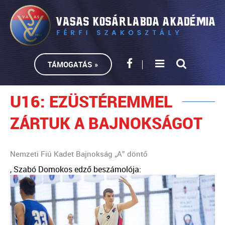
TÁMOGATÁS »
U16: EZÜSTÉREMMEL
ZÁRTUK A BAJNOKSÁGOT
Nemzeti Fiú Kadet Bajnokság „A” döntő
, Szabó Domokos edző beszámolója: