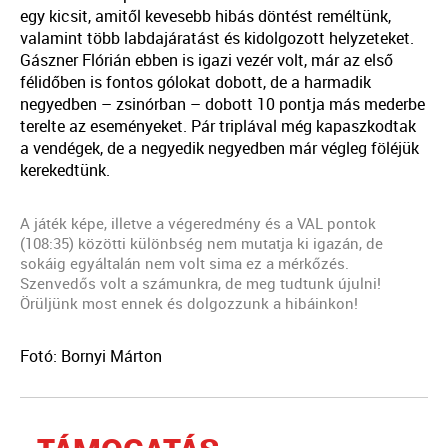
egy kicsit, amitől kevesebb hibás döntést reméltünk,
valamint több labdajáratást és kidolgozott helyzeteket.
Gászner Flórián ebben is igazi vezér volt, már az első
félidőben is fontos gólokat dobott, de a harmadik
negyedben – zsinórban – dobott 10 pontja más mederbe
terelte az eseményeket. Pár triplával még kapaszkodtak
a vendégek, de a negyedik negyedben már végleg föléjük
kerekedtünk.
A játék képe, illetve a végeredmény és a VAL pontok
(108:35) közötti különbség nem mutatja ki igazán, de
sokáig egyáltalán nem volt sima ez a mérkőzés.
Szenvedős volt a számunkra, de meg tudtunk újulni!
Örüljünk most ennek és dolgozzunk a hibáinkon!
Fotó: Bornyi Márton