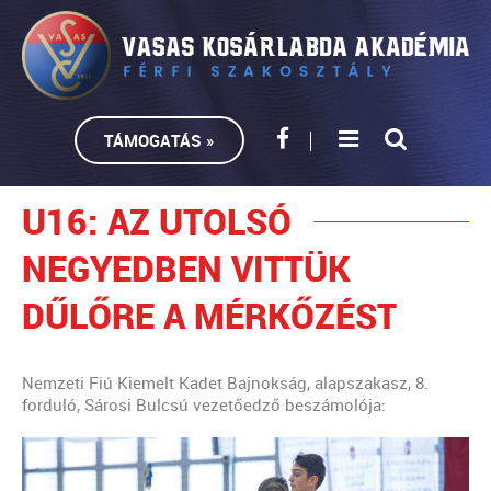
TÁMOGATÁS »
U16: AZ UTOLSÓ
NEGYEDBEN VITTÜK
DŰLŐRE A MÉRKŐZÉST
Nemzeti Fiú Kiemelt Kadet Bajnokság, alapszakasz, 8.
forduló, Sárosi Bulcsú vezetőedző beszámolója: