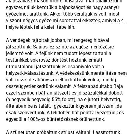
alapszakasz második köre. A Bajával már találkoztunk
egyszer, náluk kezdtük a bajnokságot és nagy arányú
győzelmet arattunk. Akkor több sérültjük is volt, most
viszont négyes győzelmi sorozattal érkeztek, amivel a 4.
helyre léptek fel a keleti tabellán.
A vendégek rajtoltak jobban, mi rengeteg hibával
játszottunk. Sajnos, ez szinte az egész mérkőzésre
jellemző volt. A fejünk nem tudott lépést tartani a
testünkkel, sok rossz döntést hoztunk, emiatt
ritmustalanul játszottunk és csapnivaló volt a
helyzetkiválasztásunk. A védekezésünk mentalitása nem
volt rossz, de ahányszor elhúzhattunk volna, mindig
összeügyetlenkedtünk valamit. A felszabadultabb Baja
ezzel szemben bátran játszott és jó százalékkal dobott
(a negyedik negyedig 55% fölött), ha eljutott helyzetig,
általában be is talált. Igyekeztünk gyorsan játszani, de
csak szenvedtünk. A félidőben hat ponttal vezettünk és
egyedül a 100%-os büntetőzésnek örülhettünk.
A szünet után próbáltunk stílust váltani. Lassítottunk