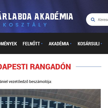
DMÉNYEK
FELNŐTT
AKADÉMIA
KOSÁRSULI
▼
▼
▼
UDAPESTI RANGADÓN
Dániel vezetőedző beszámolója: