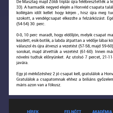
De Maszlag majd Zöldi triplái újra felébresztették a l
33). A harmadik negyed elején a Honvéd csapata talált
kollégám időt kellet hogy kérjen , hisz újra meg tud
szokott, a vendégcsapat elkezdte a felzárkózást. Eg
(54-54) 30. perc.
0-0, 10 perc maradt, hogy eldőljön, melyik csapat m
kezdett, esik-botlik, a labda átpattan a védője lábai kö
válaszol és újra átveszi a vezetést (57-58, majd 59-60
sorokat, majd átvettük a vezetést (61-60). Innen má
növelni tudtuk előnyünket. Az utolsó 7 percet, 21-1
javára.
Egy jó mérkőzéshez 2 jó csapat kell, gratulálok a Honv
Gratulálok a csapatomnak ehhez a briliáns győzele
máris azon van a fókusz.
HÍREK
FELNŐTT
AKADÉMIA