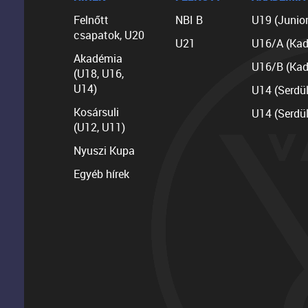
Felnőtt
NBI B
U19 (Junior
csapatok, U20
U21
U16/A (Kad
Akadémia
U16/B (Kad
(U18, U16,
U14)
U14 (Serdü
Kosársuli
U14 (Serdü
(U12, U11)
Nyuszi Kupa
Egyéb hírek