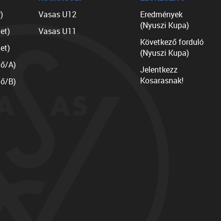
)
Vasas U12
Eredmények
(Nyuszi Kupa)
et)
Vasas U11
Következő forduló
et)
(Nyuszi Kupa)
lő/A)
Jelentkezz
Kosarasnak!
lő/B)