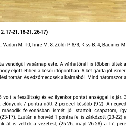
 17-21, 18-21, 26-17)
Vadon M. 10, Imre M. 8, Zöldi P. 8/3, Kiss B. 4, Badinier M.
a vendégül vasárnap este. A várhatónál is többen ültek a
ogy eljött ebben a késői időpontban. A két gárda jól ismeri
ülési tornán és edzőmeccsek alkalmából. Mind háromszor a
volt a feszültség és ez ilyenkor pontatlansággal is jár. 3
z előnyünk 7 pontra nőtt 2 perccel később (9-2). A negyed
A második felvonásban ismét jól startolt csapatom, így
 (23-17). Ezután a honvéd 1 pontra fel is zárkózott (23-22) a
 át is vették a vezetést, (25-26, majd 26-28) a 17. perc