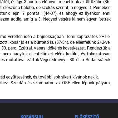
elátót, és így, 3 pontos előnnyel mehettünk az öltözőbe (36-
 először a hálóba, de szokás szerint, a
negyed 3
. Percében
tunk lépni 7 ponttal. (44-37), és ahogy ez ilyenkor lenni
észen addig, amíg a 3. Negyed végére ki nem egyenlítettek
arad veretlen idén a bajnokságban. Tomi káprázatos 2+1-el
zött, kosár jó és a büntető is, (57-54), de ellenfelünk 2+2-vel
) 33. perc. Ezúttal, Vasas időkérés következett. Rendeztük a
r nem hagytuk ellenfelünket elénk kerülni, és fokozatosan
1-es mutatóval zártuk.Végeredmény : 80-71 a Budai srácok
éd együttesének, és további sok sikert kívánok nekik.
mhez. Szerdán és szombaton az OSE ellen lépünk pályára,
KOSÁRSULI
ELŐKÉSZÍTŐ