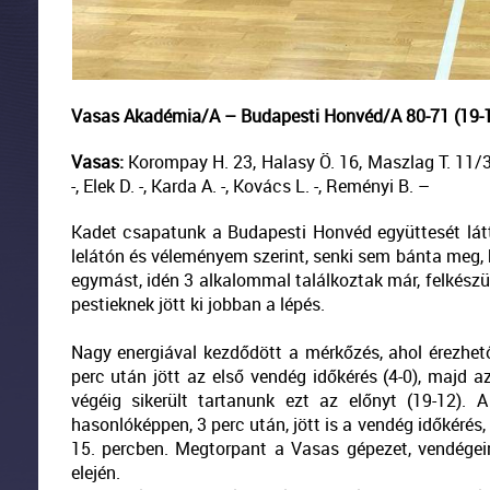
Vasas Akadémia/A – Budapesti Honvéd/A 80-71 (19-12,
Vasas:
Korompay H. 23, Halasy Ö. 16, Maszlag T. 11/3, 
-, Elek D. -, Karda A. -, Kovács L. -, Reményi B. –
Kadet csapatunk a Budapesti Honvéd együttesét látt
lelátón és véleményem szerint, senki sem bánta meg, h
egymást, idén 3 alkalommal találkoztak már, felkész
pestieknek jött ki jobban a lépés.
Nagy energiával kezdődött a mérkőzés, ahol érezhető 
perc után jött az első vendég időkérés (4-0), majd a
végéig sikerült tartanunk ezt az előnyt (19-12). 
hasonlóképpen, 3 perc után, jött is a vendég időkérés,
15. percben. Megtorpant a Vasas gépezet, vendégeink
elején.