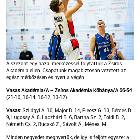
A szezont egy hazai mérkőzéssel folytattuk a Zsíros
Akadémia ellen. Csapatunk magabiztosan vezetett az
egész mérkőzésen és nyert a végén.
Vasas Akadémia/A – Zsíros Akadémia Kőbánya/A 66-54
(21-16; 16-14; 16-12; 13-12)
Vasas:
Szilágyi Á. 10, Major B. 14, Pleesz G. 13, Bérces D.
9, Lugossy Á. 8, Laczházi B. 6, Bartha Sz. 2, Földi B. 2,
Németh Cs. 2, Bucskó Z., Sávolt Á., Ménesi M.
Minden negyedet megnyertük, de így is feljött egyszer a