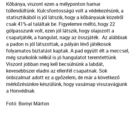
Kőbánya, viszont ezen a mélyponton hamar
túllendültünk. Kulcsfontosságú volt a védekezésünk, a
statisztikából is jól látszik, hogy a kőbányaiak közelről
csak 41%-al találtak be. Figyelemre méltó, hogy 22
gólpasszunk volt, ezen jól látszik, hogy olajozott a
csapatjáték, a hangulat, nagy az összjáték. Az alábbiak
a padon is jól látszottak, a pályán lévő játékosok
folyamatos biztatást kaptak. A pad együtt élt a meccsel,
még szurkolók nélkül is jó hangulatot teremtettünk.
Viszont jobban meg kell becsülnünk a labdát,
kevesebbszer eladni az ellenfél csapatnak. Sok
önbizalmat adott ez a győzelem, de már a következő
mérkőzésünkre készülünk, hogy vasárnap visszavágjunk
a Honvédnak.
Fotó: Bornyi Márton