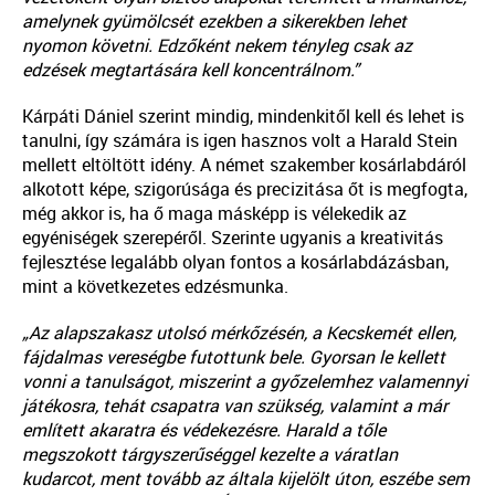
amelynek gyümölcsét ezekben a sikerekben lehet
nyomon követni. Edzőként nekem tényleg csak az
edzések megtartására kell koncentrálnom.”
Kárpáti Dániel szerint mindig, mindenkitől kell és lehet is
tanulni, így számára is igen hasznos volt a Harald Stein
mellett eltöltött idény. A német szakember kosárlabdáról
alkotott képe, szigorúsága és precizitása őt is megfogta,
még akkor is, ha ő maga másképp is vélekedik az
egyéniségek szerepéről. Szerinte ugyanis a kreativitás
fejlesztése legalább olyan fontos a kosárlabdázásban,
mint a következetes edzésmunka.
„Az alapszakasz utolsó mérkőzésén, a Kecskemét ellen,
fájdalmas vereségbe futottunk bele. Gyorsan le kellett
vonni a tanulságot, miszerint a győzelemhez valamennyi
játékosra, tehát csapatra van szükség, valamint a már
említett akaratra és védekezésre. Harald a tőle
megszokott tárgyszerűséggel kezelte a váratlan
kudarcot, ment tovább az általa kijelölt úton, eszébe sem