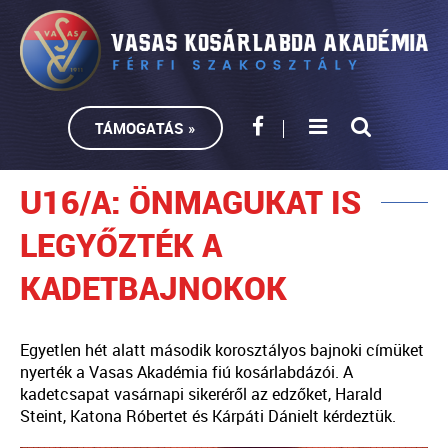
TÁMOGATÁS »
U16/A: ÖNMAGUKAT IS
LEGYŐZTÉK A
KADETBAJNOKOK
Egyetlen hét alatt második korosztályos bajnoki címüket
nyerték a Vasas Akadémia fiú kosárlabdázói. A
kadetcsapat vasárnapi sikeréről az edzőket, Harald
Steint, Katona Róbertet és Kárpáti Dánielt kérdeztük.