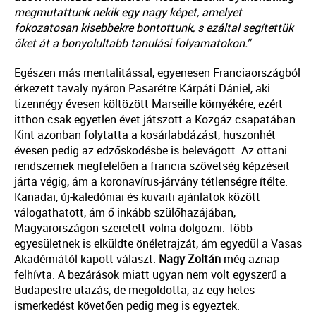
megmutattunk nekik egy nagy képet, amelyet
fokozatosan kisebbekre bontottunk, s ezáltal segítettük
őket át a bonyolultabb tanulási folyamatokon.”
Egészen más mentalitással, egyenesen Franciaországból
érkezett tavaly nyáron Pasarétre Kárpáti Dániel, aki
tizennégy évesen költözött Marseille környékére, ezért
itthon csak egyetlen évet játszott a Közgáz csapatában.
Kint azonban folytatta a kosárlabdázást, huszonhét
évesen pedig az edzősködésbe is belevágott. Az ottani
rendszernek megfelelően a francia szövetség képzéseit
járta végig, ám a koronavírus-járvány tétlenségre ítélte.
Kanadai, új-kaledóniai és kuvaiti ajánlatok között
válogathatott, ám ő inkább szülőhazájában,
Magyarországon szeretett volna dolgozni. Több
egyesületnek is elküldte önéletrajzát, ám egyedül a Vasas
Akadémiától kapott választ.
Nagy Zoltán
még aznap
felhívta. A bezárások miatt ugyan nem volt egyszerű a
Budapestre utazás, de megoldotta, az egy hetes
ismerkedést követően pedig meg is egyeztek.