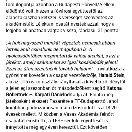
fordulópontja azonban a Budapesti Honvéd/A elleni
elődöntő volt, hiszen a fővárosi együttestől az
alapszakaszban kétszer is vereséget szenvedtek az
akadémisták. Lélektani csatát nyertek azzal, hogy a
legjobb pillanatban vágtak vissza, ráadásul 31 ponttal.
„A fiúk nagyszerű munkát végeztek, nemcsak abban
hittek, amit csinálunk, de magukban is. A
nyolcasdöntőben megmutatták valódi arcukat, s azt a
játékot, amely számunkra az igazi kosárlabdát jelenti.
Ezen az úton szeretnénk tovább haladni!”
– nyilatkozta a
győzelmet követően a csapat vezetőedzője,
Harald Stein
,
aki az U16-os korosztály irányítását a következő idénytől
a jelenlegi szezonban őt másodedzőként segítő
Katona
Róbertnek
és
Kárpáti Dánielnek
adja át. Előbbi még
játékosként érkezett Pasarétre a TF-Budapesttől, ahol
korábban párhuzamosan már edzősködött is a 18-20
évesek mellett. Miközben a Vasas Akadémia felnőtt
csapatát erősítette, a TFSE serdülő együttesét is
irányította még egy éven keresztül. Ezt követően