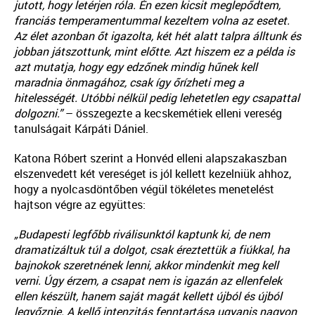
jutott, hogy letérjen róla. Én ezen kicsit meglepődtem,
franciás temperamentummal kezeltem volna az esetet.
Az élet azonban őt igazolta, két hét alatt talpra álltunk és
jobban játszottunk, mint előtte. Azt hiszem ez a példa is
azt mutatja, hogy egy edzőnek mindig hűnek kell
maradnia önmagához, csak így őrízheti meg a
hitelességét. Utóbbi nélkül pedig lehetetlen egy csapattal
dolgozni.”
– összegezte a kecskemétiek elleni vereség
tanulságait Kárpáti Dániel.
Katona Róbert szerint a Honvéd elleni alapszakaszban
elszenvedett két vereséget is jól kellett kezelniük ahhoz,
hogy a nyolcasdöntőben végül tökéletes menetelést
hajtson végre az együttes:
„Budapesti legfőbb riválisunktól kaptunk ki, de nem
dramatizáltuk túl a dolgot, csak éreztettük a fiúkkal, ha
bajnokok szeretnének lenni, akkor mindenkit meg kell
verni. Úgy érzem, a csapat nem is igazán az ellenfelek
ellen készült, hanem saját magát kellett újból és újból
legyőznie. A kellő intenzitás fenntartása ugyanis nagyon