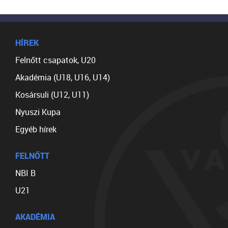
HÍREK
Felnőtt csapatok, U20
Akadémia (U18, U16, U14)
Kosársuli (U12, U11)
Nyuszi Kupa
Egyéb hírek
FELNŐTT
NBI B
U21
AKADÉMIA