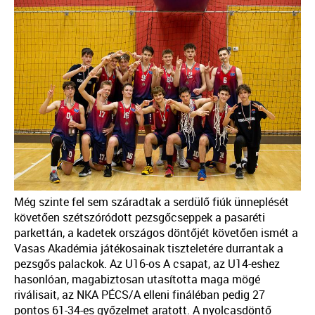
Még szinte fel sem száradtak a serdülő fiúk ünneplését
követően szétszóródott pezsgőcseppek a pasaréti
parkettán, a kadetek országos döntőjét követően ismét a
Vasas Akadémia játékosainak tiszteletére durrantak a
pezsgős palackok. Az U16-os A csapat, az U14-eshez
hasonlóan, magabiztosan utasította maga mögé
riválisait, az NKA PÉCS/A elleni fináléban pedig 27
pontos 61-34-es győzelmet aratott. A nyolcasdöntő