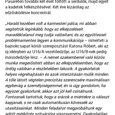
Pasaréten további két évet töltött a serdülők, majd egyet
a kadetek felkészítésével. Két éve kizárólag az
edzősködésre koncentrál.
„Harald kezében volt a karmesteri pálca, mi abban
segítettük leginkább, hogy az elképzeléseit
maradéktalanul meg tudja valósítani, és az együttessel
problémamentes legyen a kommunikációja
– ismerteti a
bajnokcsapat körüli szereposztást Katona Róbert, aki az
új idényben az U16/A vezetőedzője, az U16/B-nek pedig
másodedzője lesz. –
A német szakemberrel való közös
munka megerősített abban az elképzelésemben, hogy az
ördög valóban a részletekben lakozik. A gyakorlatok
helyes végrehajtásán és azok intenzitásán múlik minden.
A tőle látott végtelen precizitás szerencsére maximálisan
egybevág a személyiségemmel, én is úgy gondolom, ha
egyszer gyakorlunk, akkor azt jól kell csinálnunk.
Fontosnak tartottuk, hogy a srácok a miértekre is választ
kapjanak, s ne csak automatikusan kövessék az
utasításainkat. Minden feladatot megpróbáltunk egy
adott mérkőzés szituációra visszavezetni. Gyakorlatilag