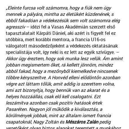
„Eleinte furcsa volt számomra, hogy a fiúk nem úgy
mennek a pályára, mintha az életükért küzdenének, s
ebből fakadóan a védekezésük sem volt számomra elég
agresszív
– idézi fel a Vasas Akadémián szerzett első
tapasztalatait Kárpáti Dániel, aki azért is figyelt fel ez
utóbbira, mert korábbi mentora, a francia U16-os
válogatott másodedzőjeként a védekezés oktatásának
specialistája volt, így neki is ez lett az egyik szívügye. –
Akkor úgy éreztem, hogy sok munka lesz velük. Ám amint
jobban megismertem őket, rá kellett jönnöm, mindez
abból fakad, hogy a mezőnyből kiemelkedve nincsenek
többre kényszerítve
.
A Honvéd elleni elődöntőn azonban
végre azt láttam tőlük, amit addig is szerettem volna,
ami azt bizonyítja, hogy bennük van az akarat és a
helyes hozzáállás, csak elő kell csalogatni. Ezt
leszámítva azonban csak pozitív hatások értek
Pasaréten. Nagyon jól működik a kiválasztás, a
körülmények jobbak, mint az általam ismert francia
csapatoknál, Nagy Zoltán és
Mészáros Zalán
pedig
vezetőként olyan biztos alapokat teremtett a munkához,