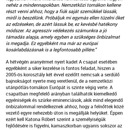
nehéz a mindennapokban. Nemzetközi tornákon kellene
részt venni ahhoz, hogy a fiúk saját szemükkel lássák,
miről is beszélünk. Próbáljuk mi egymás ellen tüzelni őket
az edzéseken, de azért lássuk be, ez kevésbé hatékony
módszer. Az agresszív védekezés számunkra a jó
támadás alapja, amely egyben a szükséges önbizalmat
is megadja. Ez egyébként ma már az európai
kosárlabdázásnak is a legfontosabb pillére.”
A hétvégén aranyérmet nyert kadet A csapat esetében
egyébként a siker kezelése is fontos feladat, hiszen a
2005-ös korosztály két évvel ezelőtt nemcsak a serdülő
bajnokságot nyerte meg veretlenül, de a nemzetközi
utánpótlás-tornákon Európát is szinte végig verte. A
csapatban megfelelő arányban találhatók kiemelkedő
egyéniségek és szürke eminenciások, akik mind elegendő
önbizalommal rendelkeznek ahhoz, hogy a felnőttek közé
vezető egyre nehezebb úton is megállják helyüket. Éppen
ezért kell Katona Róbert szerint a személyiségük
fejlődésére is figyelni, kamaszkorban ugyanis sokszor az