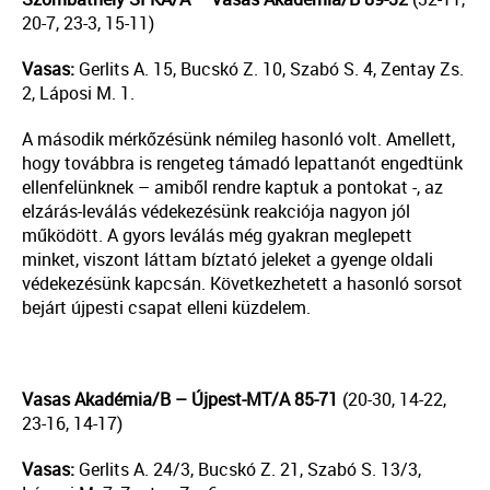
20-7, 23-3, 15-11)
Vasas:
Gerlits A. 15, Bucskó Z. 10, Szabó S. 4, Zentay Zs.
2, Láposi M. 1.
A második mérkőzésünk némileg hasonló volt. Amellett,
hogy továbbra is rengeteg támadó lepattanót engedtünk
ellenfelünknek – amiből rendre kaptuk a pontokat -, az
elzárás-leválás védekezésünk reakciója nagyon jól
működött. A gyors leválás még gyakran meglepett
minket, viszont láttam bíztató jeleket a gyenge oldali
védekezésünk kapcsán. Következhetett a hasonló sorsot
bejárt újpesti csapat elleni küzdelem.
Vasas Akad
é
mia/
B –
Újpest-MT/A 85-71
(20-30, 14-22,
23-16, 14-17)
Vasas:
Gerlits A. 24/3, Bucskó Z. 21, Szabó S. 13/3,