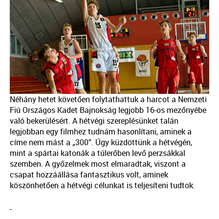
Néhány hetet követően folytathattuk a harcot a Nemzeti
Fiú Országos Kadet Bajnokság legjobb 16-os mezőnyébe
való bekerülésért. A hétvégi szereplésünket talán
legjobban egy filmhez tudnám hasonlítani, aminek a
címe nem mást a „300”. Úgy küzdöttünk a hétvégén,
mint a spártai katonák a túlerőben levő perzsákkal
szemben. A győzelmek most elmaradtak, viszont a
csapat hozzáállása fantasztikus volt, aminek
köszönhetően a hétvégi célunkat is teljesíteni tudtok.