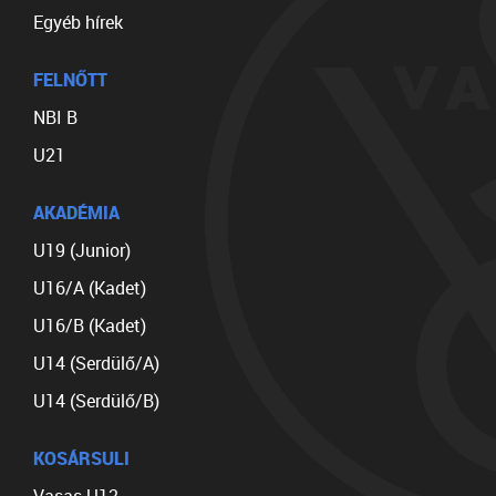
Egyéb hírek
FELNŐTT
NBI B
U21
AKADÉMIA
U19 (Junior)
U16/A (Kadet)
U16/B (Kadet)
U14 (Serdülő/A)
U14 (Serdülő/B)
KOSÁRSULI