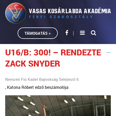
TÁMOGATÁS »
U16/B: 300! – RENDEZTE
ZACK SNYDER
Nemzeti Fiú Kadet Bajnokság Selejtező II.
, Katona Róbert edző beszámolója: