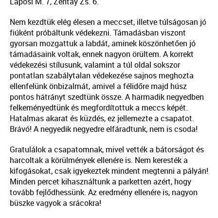
Láposi M. 7, Zentay Zs. 6.
Nem kezdtük elég élesen a meccset, illetve túlságosan jó
fiúként próbáltunk védekezni. Támadásban viszont
gyorsan mozgattuk a labdát, aminek köszönhetően jó
támadásaink voltak, ennek nagyon örültem. A korrekt
védekezési stílusunk, valamint a túl oldal sokszor
pontatlan szabálytalan védekezése sajnos meghozta
ellenfelünk önbizalmát, amivel a félidőre majd húsz
pontos hátrányt szedtünk össze. A harmadik negyedben
felkeményedtünk és megfordítottuk a meccs képét.
Hatalmas akarat és küzdés, ez jellemezte a csapatot.
Brávó! A negyedik negyedre elfáradtunk, nem is csoda!
Gratulálok a csapatomnak, mivel vették a bátorságot és
harcoltak a körülmények ellenére is. Nem keresték a
kifogásokat, csak igyekeztek mindent megtenni a pályán!
Minden percet kihasználtunk a parketten azért, hogy
tovább fejlődhessünk. Az eredmény ellenére is, nagyon
büszke vagyok a srácokra!