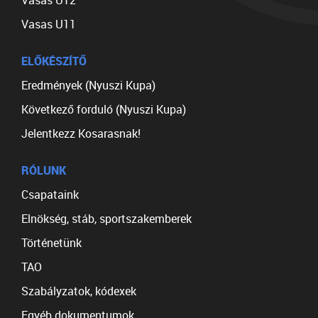
Vasas U12
Vasas U11
ELŐKÉSZÍTŐ
Eredmények (Nyuszi Kupa)
Következő forduló (Nyuszi Kupa)
Jelentkezz Kosarasnak!
RÓLUNK
Csapataink
Elnökség, stáb, sportszakemberek
Történetünk
TAO
Szabályzatok, kódexek
Egyéb dokumentumok