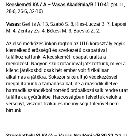
Kecskeméti KA / A –
Vasas Akad
é
mia/
B
110-41
(24-11,
28-6, 26-6, 32-16)
Vasas:
Gerlits A. 13, Szabó S. 8, Kiss-Luczai B. 7, Láposi
M. 4, Zentay Zs. 4, Békési M. 3, Bucskó Z. 2.
Az első mérkőzésünkön rögtön az U16 korosztály egyik
kiemelkedő erősségű és szerkezetű csapatával
találkozhattunk. A kecskeméti csapat uralta a
mérkőzést. Nagyon szűk rotációval játszottunk, mivel a
kilenc játékosból csak hét ember volt fizikálisan
alkalmas a játékra. Sokszor sikerült jó védekezéssel
megállítanunk a támadásaikat, de a második illetve
harmadik szándékból történő próbálkozásaik rendre utat
találtak a gyűrűnkbe. Harcosságban felvettük velük a
versenyt, viszont fizikai és mennyiségi túlerővel nem
bírtunk.
Szombathely SI KA/A –
Vasas Akad
é
mia/
B
89-32
(32-11,