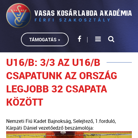
TÁMOGATÁS »
U16/B: 3/3 AZ U16/B
CSAPATUNK AZ ORSZÁG
LEGJOBB 32 CSAPATA
KÖZÖTT
Nemzeti Fiú Kadet Bajnokság, Selejtező, 1.forduló,
Kárpáti Dániel vezetőedző beszámolója: