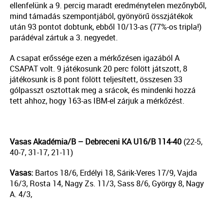
ellenfelünk a 9. percig maradt eredménytelen mezőnyből,
mind támadás szempontjából, gyönyörű összjátékok
után 93 pontot dobtunk, ebből 10/13-as (77%-os tripla!)
parádéval zártuk a 3. negyedet.
A csapat erőssége ezen a mérkőzésen igazából A
CSAPAT volt. 9 játékosunk 20 perc fölött játszott, 8
játékosunk is 8 pont fölött teljesített, összesen 33
gólpasszt osztottak meg a srácok, és mindenki hozzá
tett ahhoz, hogy 163-as IBM-el zárjuk a mérkőzést.
Vasas Akadémia/B – Debreceni KA U16/B 114-40
(22-5,
40-7, 31-17, 21-11)
Vasas:
Bartos 18/6, Erdélyi 18, Sárik-Veres 17/9, Vajda
16/3, Rosta 14, Nagy Zs. 11/3, Sass 8/6, György 8, Nagy
A. 4/3,