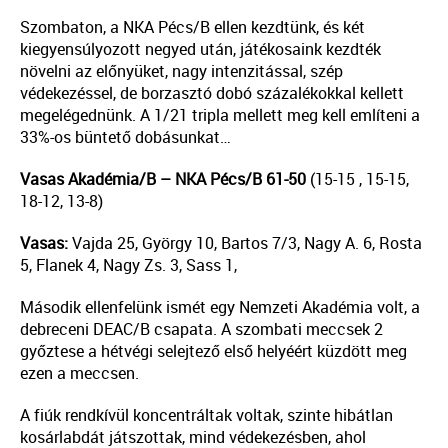
Szombaton, a NKA Pécs/B ellen kezdtünk, és két
kiegyensúlyozott negyed után, játékosaink kezdték
növelni az előnyüket, nagy intenzitással, szép
védekezéssel, de borzasztó dobó százalékokkal kellett
megelégednünk. A 1/21 tripla mellett meg kell említeni a
33%-os büntető dobásunkat…
Vasas Akadémia/B – NKA Pécs/B 61-50
(15-15 , 15-15,
18-12, 13-8)
Vasas:
Vajda 25, György 10, Bartos 7/3, Nagy A. 6, Rosta
5, Flanek 4, Nagy Zs. 3, Sass 1,
Második ellenfelünk ismét egy Nemzeti Akadémia volt, a
debreceni DEAC/B csapata. A szombati meccsek 2
győztese a hétvégi selejtező első helyéért küzdött meg
ezen a meccsen.
A fiúk rendkívül koncentráltak voltak, szinte hibátlan
kosárlabdát játszottak, mind védekezésben, ahol