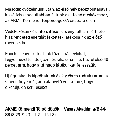
Második győzelmünk után, az első hely bebiztosításával,
kissé felszabadultabban álltunk az utolsó mérkőzéshez,
az AKMÉ Körmendi Törpördögök/A csapata ellen.
Védekezésünk és intenzitásunk is enyhült, ami érthető,
hisz rengeteg energiát fektettek játékosaink az előző
meccsekbe.
Ennek ellenére ki tudtunk tűzni más célokat,
fegyelmezetten dolgozni és kihasználni ezt az utolsó 40
percet arra, hogy a támadó játékunkat fejlesszük.
Új figurákat is kipróbáltunk és így ébren tudtuk tartani a
srácok figyelmét, ami alapvető volt ahhoz, hogy
elkerüljük a sérüléseket.
AKMÉ Körmendi Törpördögök – Vasas Akadémia/B 44-
88
(8-29, 9-20, 11-21, 16-18)