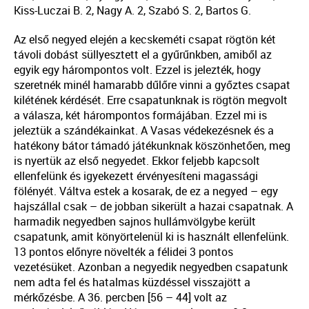
Kiss-Luczai B. 2, Nagy A. 2, Szabó S. 2, Bartos G.
Az első negyed elején a kecskeméti csapat rögtön két
távoli dobást süllyesztett el a gyűrűnkben, amiből az
egyik egy hárompontos volt. Ezzel is jelezték, hogy
szeretnék minél hamarabb dűlőre vinni a győztes csapat
kilétének kérdését. Erre csapatunknak is rögtön megvolt
a válasza, két hárompontos formájában. Ezzel mi is
jeleztük a szándékainkat. A Vasas védekezésnek és a
hatékony bátor támadó játékunknak köszönhetően, meg
is nyertük az első negyedet. Ekkor feljebb kapcsolt
ellenfelünk és igyekezett érvényesíteni magassági
fölényét. Váltva estek a kosarak, de ez a negyed – egy
hajszállal csak – de jobban sikerült a hazai csapatnak. A
harmadik negyedben sajnos hullámvölgybe került
csapatunk, amit könyörtelenül ki is használt ellenfelünk.
13 pontos előnyre növelték a félidei 3 pontos
vezetésüket. Azonban a negyedik negyedben csapatunk
nem adta fel és hatalmas küzdéssel visszajött a
mérkőzésbe. A 36. percben [56 – 44] volt az