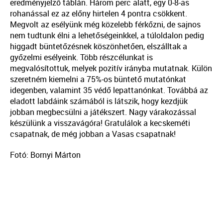
eredményjelző táblán. Három perc alatt, egy 0-8-as
rohanással ez az előny hirtelen 4 pontra csökkent.
Megvolt az esélyünk még közelebb férkőzni, de sajnos
nem tudtunk élni a lehetőségeinkkel, a túloldalon pedig
higgadt büntetőzésnek köszönhetően, elszálltak a
győzelmi esélyeink. Több részcélunkat is
megvalósítottuk, melyek pozitív irányba mutatnak. Külön
szeretném kiemelni a 75%-os büntető mutatónkat
idegenben, valamint 35 védő lepattanónkat. Továbbá az
eladott labdáink számából is látszik, hogy kezdjük
jobban megbecsülni a játékszert. Nagy várakozással
készülünk a visszavágóra! Gratulálok a kecskeméti
csapatnak, de még jobban a Vasas csapatnak!
Fotó: Bornyi Márton