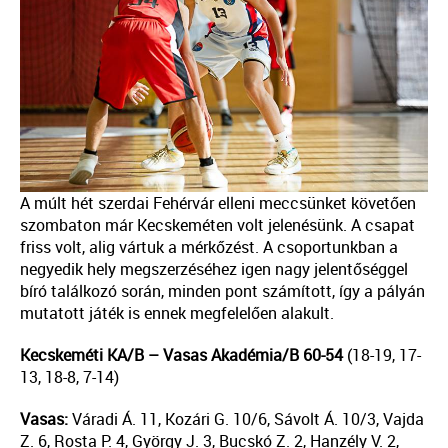
A múlt hét szerdai Fehérvár elleni meccsünket követően
szombaton már Kecskeméten volt jelenésünk. A csapat
friss volt, alig vártuk a mérkőzést. A csoportunkban a
negyedik hely megszerzéséhez igen nagy jelentőséggel
bíró találkozó során, minden pont számított, így a pályán
mutatott játék is ennek megfelelően alakult.
Kecskeméti KA/B – Vasas Akadémia/B
60-54
(18-19, 17-
13, 18-8, 7-14)
Vasas:
Váradi Á. 11, Kozári G. 10/6, Sávolt Á. 10/3, Vajda
Z. 6, Rosta P. 4, György J. 3, Bucskó Z. 2, Hanzély V. 2,