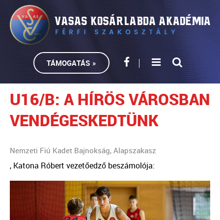
TÁMOGATÁS »
U16/B: A HÍRÖS VÁROSBAN
VENDÉGESKEDTÜNK
Nemzeti Fiú Kadet Bajnokság, Alapszakasz
, Katona Róbert vezetőedző beszámolója: