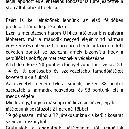
lecsillapodott és ellenfeleink többször is túlteljesítették a
stáb által kitűzött célokat.
Ezért is kell elnézőnek lennünk az első félidőben
produkált támadó játékunkkal.
Ezen a mérkőzésen három U14-es játékosunk is pályára
léphetett, már a második negyed elején,mind hárman
egyszerre és ebben az 5-6 percben ellenfelünk nem tudott
egyetlen pontot se szerezni, amely bizonyítja hogy a
serdülők is sok figyelmet tesznek a védekezésbe.
A félidőre közel 20 pontos előnnyel vonoltunk vissza 33-
14 és itt pontosabb és szervezettebb támadójátékot
követeltünk a fiúktól.
Az üzenetet megértették a srácok, hiszen 38 pontot
szereztek a harmadik negyedben és 98 pontunk lett a
meccs végére.
Mindez úgy, hogy a másnapi mérkőzésre nézve, egyik
játékosunk se játszott 21 percnél többet…
19 gólpasszal, mind a 12 játékosunknak sikerült kosarat
szerezni mezőnyből.
Gratulálok a csapatnak, játékosaim jól reagáltak