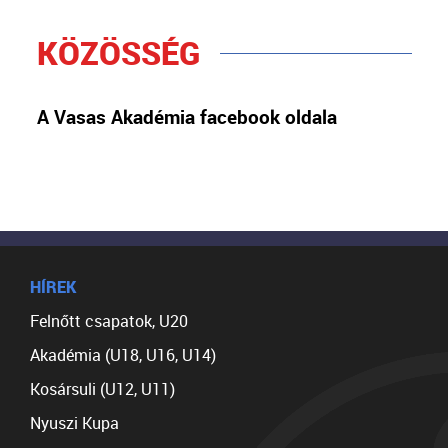
KÖZÖSSÉG
A Vasas Akadémia facebook oldala
HÍREK
Felnőtt csapatok, U20
Akadémia (U18, U16, U14)
Kosársuli (U12, U11)
Nyuszi Kupa