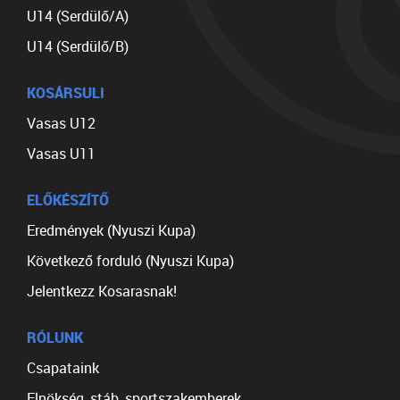
U14 (Serdülő/A)
U14 (Serdülő/B)
KOSÁRSULI
Vasas U12
Vasas U11
ELŐKÉSZÍTŐ
Eredmények (Nyuszi Kupa)
Következő forduló (Nyuszi Kupa)
Jelentkezz Kosarasnak!
RÓLUNK
Csapataink
Elnökség, stáb, sportszakemberek