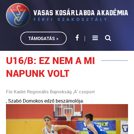
TÁMOGATÁS »
U16/B: EZ NEM A MI
NAPUNK VOLT
Fiú Kadet Regionális Bajnokság ,A’ csoport
, Szabó Domokos edző beszámolója: