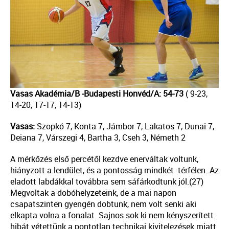
Vasas Akadémia/B -Budapesti Honvéd/A: 54-73
( 9-23,
14-20, 17-17, 14-13)
Vasas:
Szopkó 7, Konta 7, Jámbor 7, Lakatos 7, Dunai 7,
Deiana 7, Várszegi 4, Bartha 3, Cseh 3, Németh 2
A mérkőzés első percétől kezdve enerváltak voltunk,
hiányzott a lendület, és a pontosság mindkét térfélen. Az
eladott labdákkal továbbra sem sáfárkodtunk jól.(27)
Megvoltak a dobóhelyzeteink, de a mai napon
csapatszinten gyengén dobtunk, nem volt senki aki
elkapta volna a fonalat. Sajnos sok ki nem kényszerített
hibát vétettünk a pontotlan technikai kivitelezések miatt.