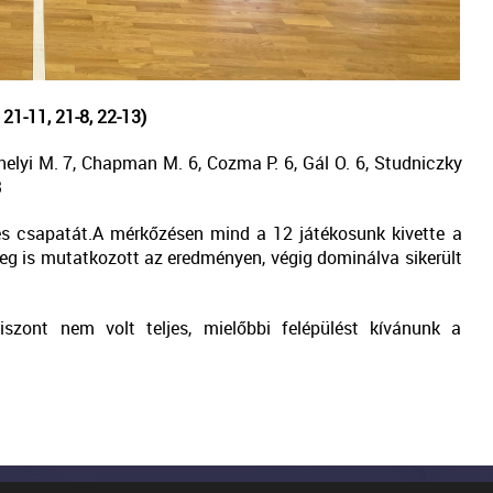
1-11, 21-8, 22-13)
thelyi M. 7, Chapman M. 6, Cozma P. 6, Gál O. 6, Studniczky
3
s csapatát.A mérkőzésen mind a 12 játékosunk kivette a
g is mutatkozott az eredményen, végig dominálva sikerült
szont nem volt teljes, mielőbbi felépülést kívánunk a