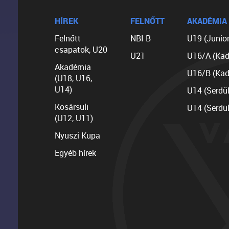
HÍREK
FELNŐTT
AKADÉMIA
Felnőtt
NBI B
U19 (Junior
csapatok, U20
U21
U16/A (Kad
Akadémia
U16/B (Kad
(U18, U16,
U14)
U14 (Serdü
Kosársuli
U14 (Serdü
(U12, U11)
Nyuszi Kupa
Egyéb hírek