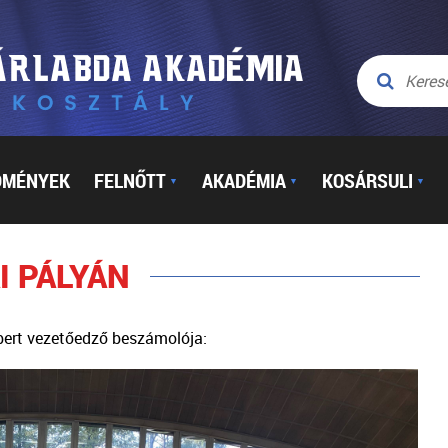
DMÉNYEK
FELNŐTT
AKADÉMIA
KOSÁRSULI
▼
▼
▼
I PÁLYÁN
bert vezetőedző beszámolója: