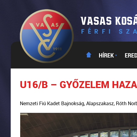
HÍREK
ERE
▼
U16/B – GYŐZELEM HAZA
Nemzeti Fiú Kadet Bajnokság, Alapszakasz, Róth Nor