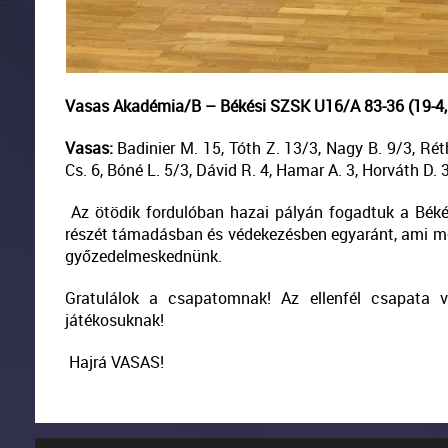
Vasas Akadémia/B – Békési SZSK U16/A 83-36 (19-4, 2
Vasas:
Badinier M. 15, Tóth Z. 13/3, Nagy B. 9/3, Ré
Cs. 6, Bóné L. 5/3, Dávid R. 4, Hamar A. 3, Horváth D. 
Az ötödik fordulóban hazai pályán fogadtuk a Béké
részét támadásban és védekezésben egyaránt, ami me
győzedelmeskednünk.
Gratulálok a csapatomnak! Az ellenfél csapata vi
játékosuknak!
Hajrá VASAS!