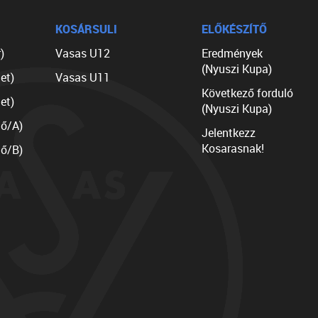
KOSÁRSULI
ELŐKÉSZÍTŐ
)
Vasas U12
Eredmények
(Nyuszi Kupa)
et)
Vasas U11
Következő forduló
et)
(Nyuszi Kupa)
lő/A)
Jelentkezz
Kosarasnak!
lő/B)