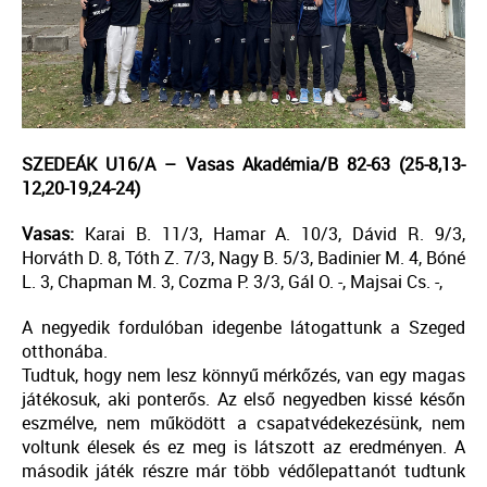
SZEDEÁK U16/A – Vasas Akadémia/B 82-63 (25-8,13-
12,20-19,24-24)
Vasas:
Karai B. 11/3, Hamar A. 10/3, Dávid R. 9/3,
Horváth D. 8, Tóth Z. 7/3, Nagy B. 5/3, Badinier M. 4, Bóné
L. 3, Chapman M. 3, Cozma P. 3/3, Gál O. -, Majsai Cs. -,
A negyedik fordulóban idegenbe látogattunk a Szeged
otthonába.
Tudtuk, hogy nem lesz könnyű mérkőzés, van egy magas
játékosuk, aki ponterős. Az első negyedben kissé későn
eszmélve, nem működött a csapatvédekezésünk, nem
voltunk élesek és ez meg is látszott az eredményen. A
második játék részre már több védőlepattanót tudtunk