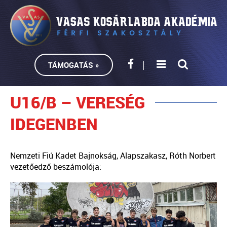
TÁMOGATÁS »
U16/B – VERESÉG
IDEGENBEN
Nemzeti Fiú Kadet Bajnokság, Alapszakasz, Róth Norbert
vezetőedző beszámolója: