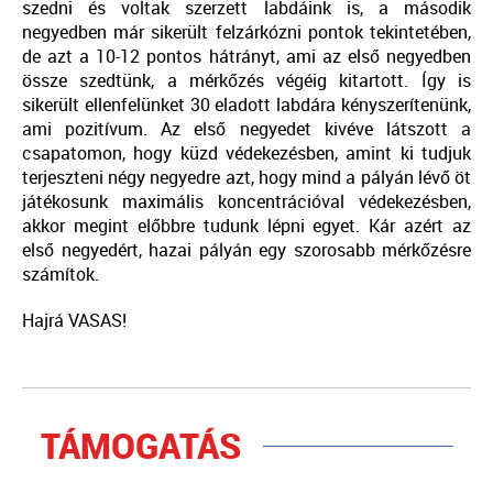
szedni és voltak szerzett labdáink is, a második
negyedben már sikerült felzárkózni pontok tekintetében,
de azt a 10-12 pontos hátrányt, ami az első negyedben
össze szedtünk, a mérkőzés végéig kitartott. Így is
sikerült ellenfelünket 30 eladott labdára kényszerítenünk,
ami pozitívum. Az első negyedet kivéve látszott a
csapatomon, hogy küzd védekezésben, amint ki tudjuk
terjeszteni négy negyedre azt, hogy mind a pályán lévő öt
játékosunk maximális koncentrációval védekezésben,
akkor megint előbbre tudunk lépni egyet. Kár azért az
első negyedért, hazai pályán egy szorosabb mérkőzésre
számítok.
Hajrá VASAS!
TÁMOGATÁS