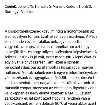
Cserék:
Jenei 8/3, Hanzély 2, Veres -, Kódor -, Honti 2,
Somogyi, Vadász -.
A csoportmérkőzések közül mindig a legfontosabb az
első egy ilyen tornán. Ezúttal sem volt másképp. A Pécs
ellen minden évben találkozunk, egy csoportban is
vagyunk az alapszakaszban, mondhatom azt hogy
ismerjük őket és hogy milyen játékstílust képviselnek. A
felkészülésünk is jó volt, ezért meg tudtuk lepni őket és
egy olyan előnyt szerezni, ami ezen a szinten
behozhatatlan, bár az utánpótlás kosárlabda nagyon
hullámzó. Voltak nálunk remek egyéni teljesítmények és
védekezésünk is ragyogóan működött, csakis dicséret
illeti a srácokat mert nagyon koncentráltak voltunk. A
második csoportmeccsen az elején nem figyeltünk oda
kellőképpen és nagy előnyt szerzett a MAFC. Ezután
zárkóztunk és látszott azért hogy ha rendben van a
védekezésünk és nem dobnak 80 %-al végig akkor azért