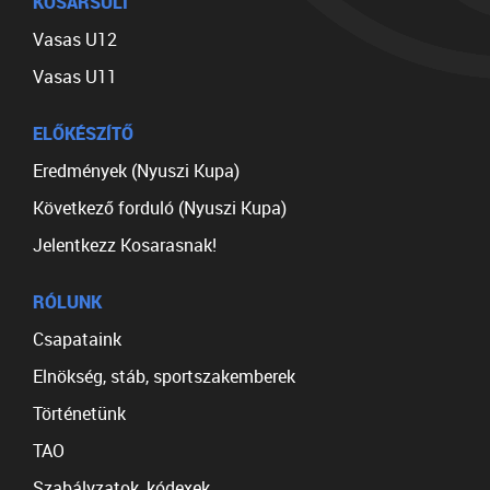
KOSÁRSULI
Vasas U12
Vasas U11
ELŐKÉSZÍTŐ
Eredmények (Nyuszi Kupa)
Következő forduló (Nyuszi Kupa)
Jelentkezz Kosarasnak!
RÓLUNK
Csapataink
Elnökség, stáb, sportszakemberek
Történetünk
TAO
Szabályzatok, kódexek