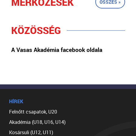
MÉRKŐZÉSEK
ÖSSZES »
KÖZÖSSÉG
A Vasas Akadémia facebook oldala
HÍREK
Felnőtt csapatok, U20
Akadémia (U18, U16, U14)
Kosársuli (U12, U11)