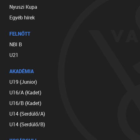
Nyuszi Kupa
Egyéb hírek
FELNŐTT
NBI B
U21
AKADÉMIA
U19 (Junior)
U16/A (Kadet)
U16/B (Kadet)
U14 (Serdülő/A)
U14 (Serdülő/B)