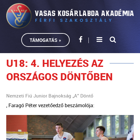
TÁMOGATÁS »
U18: 4. HELYEZÉS AZ
ORSZÁGOS DÖNTŐBEN
Nemzeti Fiú Junior Bajnokság „A” Döntő⁩
, Faragó Péter vezetőedző beszámolója: