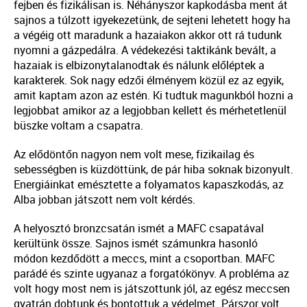
fejben és fizikálisan is. Néhányszor kapkodásba ment át
sajnos a túlzott igyekezetünk, de sejteni lehetett hogy ha
a végéig ott maradunk a hazaiakon akkor ott rá tudunk
nyomni a gázpedálra. A védekezési taktikánk bevált, a
hazaiak is elbizonytalanodtak és nálunk előléptek a
karakterek. Sok nagy edzői élményem közül ez az egyik,
amit kaptam azon az estén. Ki tudtuk magunkból hozni a
legjobbat amikor az a legjobban kellett és mérhetetlenül
büszke voltam a csapatra.
Az elődöntőn nagyon nem volt mese, fizikailag és
sebességben is küzdöttünk, de pár hiba soknak bizonyult.
Energiáinkat emésztette a folyamatos kapaszkodás, az
Alba jobban játszott nem volt kérdés.
A helyosztó bronzcsatán ismét a MAFC csapatával
kerültünk össze. Sajnos ismét számunkra hasonló
módon kezdődött a meccs, mint a csoportban. MAFC
parádé és szinte ugyanaz a forgatókönyv. A probléma az
volt hogy most nem is játszottunk jól, az egész meccsen
gyatrán dobtunk és bontottuk a védelmet. Párszor volt