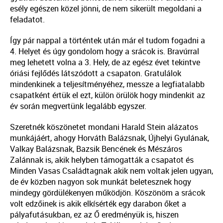
esély egészen közel jönni, de nem sikerült megoldani a
feladatot.
Így pár nappal a történtek után már el tudom fogadni a
4. Helyet és úgy gondolom hogy a srácok is. Bravúrral
meg lehetett volna a 3. Hely, de az egész évet tekintve
óriási fejlődés látszódott a csapaton. Gratulálok
mindenkinek a teljesítményéhez, messze a legfiatalabb
csapatként értük el ezt, külön örülök hogy mindenkit az
év során megvertünk legalább egyszer.
Szeretnék köszönetet mondani Harald Stein alázatos
munkájáért, ahogy Horváth Balázsnak, Újhelyi Gyulának,
Valkay Balázsnak, Bazsik Bencének és Mészáros
Zalánnak is, akik helyben támogatták a csapatot és
Minden Vasas Családtagnak akik nem voltak jelen ugyan,
de év közben nagyon sok munkát beletesznek hogy
mindegy gördülékenyen működjön. Köszönöm a srácok
volt edzőinek is akik elkísérték egy darabon őket a
pályafutásukban, ez az Ő eredményük is, hiszen