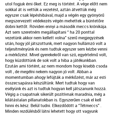
utol fogjuk érni őket. Ez meg is történt. A vége előtt nem
sokkal át is vettük a vezetést, aztán átvettük még
egyszer csak lépéshibával, majd a végén egy gyönyörű
megszervezett védekezés végén mehettek a büntetőre
dobni kettőt. Röviden ennyi a második meccs krónikája.
Azt sem szeretném megállapítani “ ha 20 ponttal
vezetünk akkor nem kellett volna” szerű megjegyzések
után, hogy jól játszottunk, mert nagyon hullámzó volt a
teljesítményünk és nem tudtuk egyszer sem kézbe venni
a mérkőzést. Mivel gyerekekről van szó, egyértelmű volt,
hogy küzdöttünk de sok volt a hiba a játékunkban.
Ezután ami történt, az nem mondom hogy kisebb csoda
volt , de megélni nekem nagyon jó volt. Abban a
momentumban ahogy lefújták a mérkőzést, már az esti
összecsapásra készültünk. Mert tudtuk hogy van
esélyünk és azt is tudtuk hogyan kell játszanunk hozzá.
Végig a csapatnak sikerült pozitívnak maradnia, még a
kilátástalan pillanatokban is. Egyszerűen csak el kell
hinni és kész. Belül tudni. Elkezdődött a “Tétmeccs” .
Minden rezdülésből látni lehetett hogy ott vagyunk