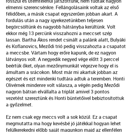
rosszul és ütemtelenül játszottunk, nem tudtak nagyon
elmenni szerencsénkre. Fellángolásaink voltak az első
félidőben, a másik csapat egyszerűen jobban akart. A
fordulás után a nagy igyekezetünkben teljesen
begörcsöltünk és nagyobb hátrányba kerültünk. Volt
ekkor még 13 percünk visszahozni a meccset szép
lassan. Bartha Ákos rendet csinált a palánk alatt, Bulyáki
és Koflanovics, Meződi trió pedig visszahozta a csapatot
a meccsbe. Vártam hogy erőre kapunk, de ez nagyon
látványos volt. A negyedik negyed vége előtt 3 perccel
beértük őket, olyan mezőnymunkát végezve hogy el is
ámultam a srácokon. Most már mi akartuk jobban az
egészet és ezt mindenki tudtára adtuk a teremben. Honti
Olivérnek mindenre volt válasza, a végén pedig Meződi
nagyon bátran elvállalta a triplát amivel 3 pontos
vezetést szereztünk és Honti büntetőivel bebiztosítottuk
a győzelmet.
Ez nem csak egy meccs volt a sok közül. Ez a csapat
megmutatta ma hogy kevésbé jó játékkal hogyan lehet
felülkerekedni előbb saját magunkon majd az ellenfélen