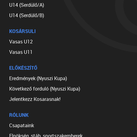
U14 (Serdülő/A)
U14 (Serdülő/B)
KOSÁRSULI
Vasas U12
Vasas U11
ELŐKÉSZÍTŐ
Eredmények (Nyuszi Kupa)
Következő forduló (Nyuszi Kupa)
Jelentkezz Kosarasnak!
RÓLUNK
Csapataink
Elnökség, stáb, sportszakemberek