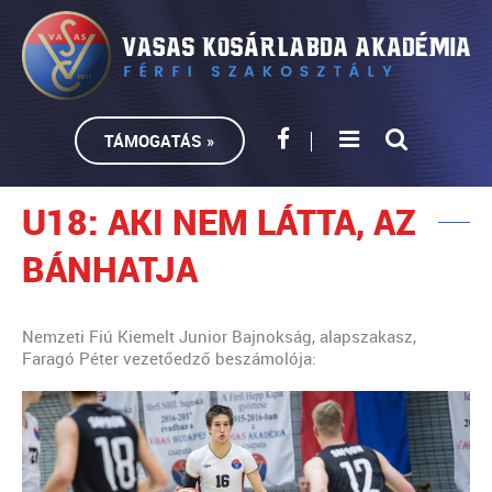
TÁMOGATÁS »
U18: AKI NEM LÁTTA, AZ
BÁNHATJA
Nemzeti Fiú Kiemelt Junior Bajnokság, alapszakasz,
Faragó Péter vezetőedző beszámolója: