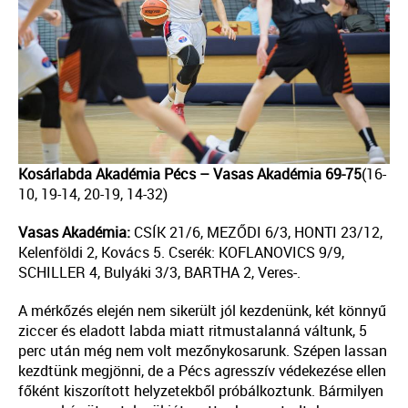
Kosárlabda Akadémia Pécs – Vasas Akadémia 69-75
(16-
10, 19-14, 20-19, 14-32)
Vasas Akadémia:
CSÍK 21/6, MEZŐDI 6/3, HONTI 23/12,
Kelenföldi 2, Kovács 5. Cserék: KOFLANOVICS 9/9,
SCHILLER 4, Bulyáki 3/3, BARTHA 2, Veres-.
A mérkőzés elején nem sikerült jól kezdenünk, két könnyű
ziccer és eladott labda miatt ritmustalanná váltunk, 5
perc után még nem volt mezőnykosarunk. Szépen lassan
kezdtünk megjönni, de a Pécs agresszív védekezése ellen
főként kiszorított helyzetekből próbálkoztunk. Bármilyen