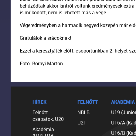
behúzódtak akkor kintről voltunk eredményesek extra 
is működött, nem is lehetett más a vége.
Végeredményben a harmadik negyed közepén már eldő
Gratulálok a srácoknak!
Ezzel a keresztjáték előtt, csoportunkban 2. helyet sz
Fotó: Bornyi Márton
HÍREK
FELNŐTT
AKADÉMIA
Felnőtt
NBI B
U19 (Junior
csapatok, U20
U21
U16/A (Kad
Akadémia
U16/B (Kad