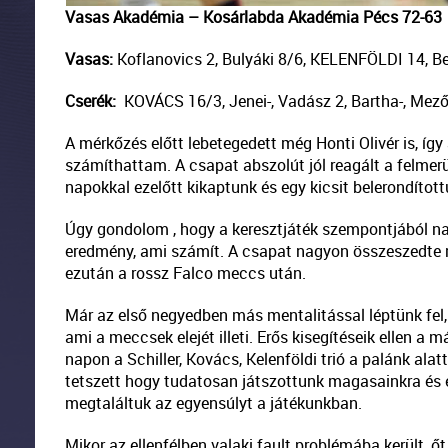
Vasas Akadémia – Kosárlabda Akadémia Pécs 72-63
Vasas:
Koflanovics 2, Bulyáki 8/6, KELENFÖLDI 14, B
Cserék:
KOVÁCS 16/3, Jenei-, Vadász 2, Bartha-, Meződ
A mérkőzés előtt lebetegedett még Honti Olivér is, így
számíthattam. A csapat abszolút jól reagált a felmerü
napokkal ezelőtt kikaptunk és egy kicsit belerondítot
Úgy gondolom , hogy a keresztjáték szempontjából n
eredmény, ami számít. A csapat nagyon összeszedte 
ezután a rossz Falco meccs után.
Már az első negyedben más mentalitással léptünk fel,
ami a meccsek elejét illeti. Erős kisegítéseik ellen a
napon a Schiller, Kovács, Kelenföldi trió a palánk al
tetszett hogy tudatosan játszottunk magasainkra és 
megtaláltuk az egyensúlyt a játékunkban.
Mikor az ellenfélben valaki fault problémába került, 