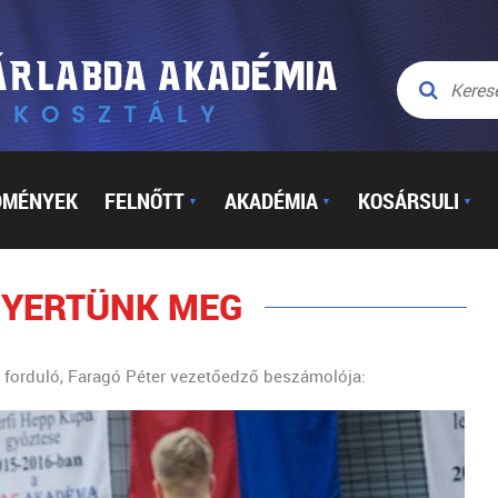
DMÉNYEK
FELNŐTT
AKADÉMIA
KOSÁRSULI
▼
▼
▼
NYERTÜNK MEG
. forduló, Faragó Péter vezetőedző beszámolója: