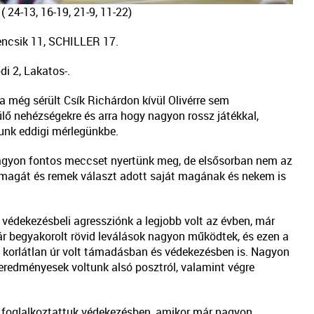
( 24-13, 16-19, 21-9, 11-22)
encsik 11, SCHILLER 17.
i 2, Lakatos-.
 a még sérült Csík Richárdon kívül Olivérre sem
lő nehézségekre és arra hogy nagyon rossz játékkal,
tunk eddigi mérlegünkbe.
agyon fontos meccset nyertünk meg, de elsősorban nem az
magát és remek választ adott saját magának és nekem is
 védekezésbeli agressziónk a legjobb volt az évben, már
 már begyakorolt rövid leválások nagyon működtek, és ezen a
att korlátlan úr volt támadásban és védekezésben is. Nagyon
eredményesek voltunk alsó posztról, valamint végre
őt foglalkoztattuk védekezésben, amikor már nagyon