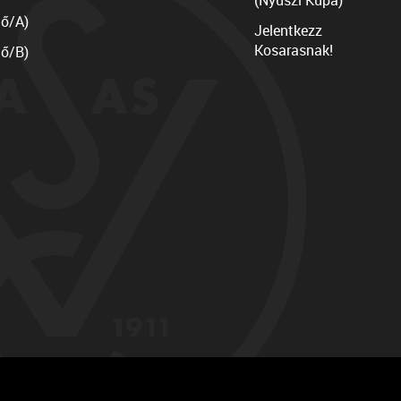
(Nyuszi Kupa)
lő/A)
Jelentkezz
Kosarasnak!
lő/B)