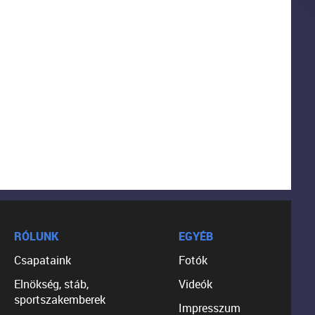
RÓLUNK
EGYÉB
Csapataink
Fotók
Elnökség, stáb,
Videók
sportszakemberek
Impresszum