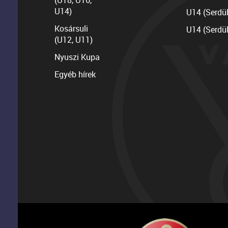
(U18, U16,
U14)
U14 (Serdü
Kosársuli
U14 (Serdü
(U12, U11)
Nyuszi Kupa
Egyéb hírek