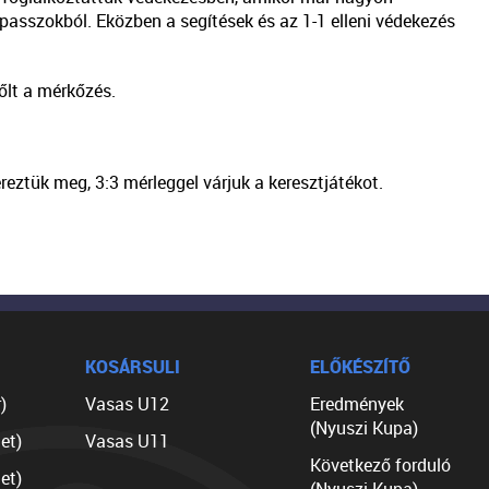
passzokból. Eközben a segítések és az 1-1 elleni védekezés
lt a mérkőzés.
ereztük meg, 3:3 mérleggel várjuk a keresztjátékot.
KOSÁRSULI
ELŐKÉSZÍTŐ
)
Vasas U12
Eredmények
(Nyuszi Kupa)
et)
Vasas U11
Következő forduló
et)