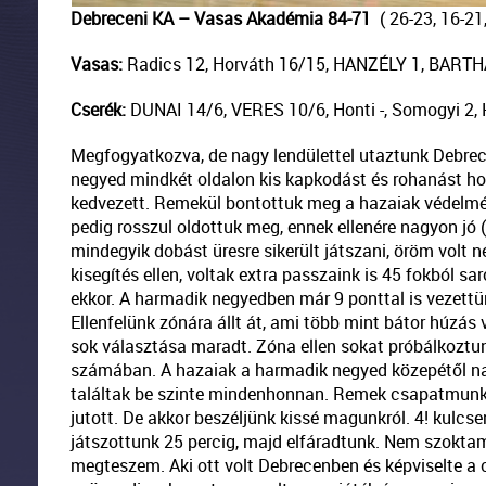
Debreceni KA – Vasas Akadémia 84-71
( 26-23, 16-21,
Vasas:
Radics 12, Horváth 16/15, HANZÉLY 1, BARTHA 
Cserék:
DUNAI 14/6, VERES 10/6, Honti -, Somogyi 2, 
Megfogyatkozva, de nagy lendülettel utaztunk Debrece
negyed mindkét oldalon kis kapkodást és rohanást ho
kedvezett. Remekül bontottuk meg a hazaiak védelmét
pedig rosszul oldottuk meg, ennek ellenére nagyon jó
mindegyik dobást üresre sikerült játszani, öröm volt n
kisegítés ellen, voltak extra passzaink is 45 fokból 
ekkor. A harmadik negyedben már 9 ponttal is vezettün
Ellenfelünk zónára állt át, ami több mint bátor húzás 
sok választása maradt. Zóna ellen sokat próbálkoztun
számában. A hazaiak a harmadik negyed közepétől nagy
találtak be szinte mindenhonnan. Remek csapatmunkáva
jutott. De akkor beszéljünk kissé magunkról. 4! ku
játszottunk 25 percig, majd elfáradtunk. Nem szokta
megteszem. Aki ott volt Debrecenben és képviselte a