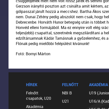
csüggedjenek mert nem volt rossz játék és semmi gon
Gerzson irányító poszton azt csinálta amit kértem, a
gólpasszal járult hozzá a meccshez. Bartha Ákos szen
nem. Dunai Zétény pedig abszolút nem csak, hogy hely
Debrecenbe. Horváth Hunor betegség után is többet h
Honvéd elleni formájából. Ma ez ennyire volt elég srá
teljes(ebb) csapattal, szeretnénk megszilárdítani a he
edzőtársamnak Kádár Tamásnak a győzelemhez, és a 
Flónak pedig mielőbbi felépülést kívánunk!
Fotó: Bornyi Márton
HÍREK
FELNŐTT
AKADÉMIA
Felnőtt
NBI B
U19 (Junior
csapatok, U20
U21
U16/A (Kad
Akadémia