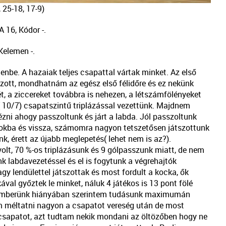
 25-18, 17-9)
16, Kódor -.
Kelemen -.
nbe. A hazaiak teljes csapattal vártak minket. Az első
zott, mondhatnám az egész első félidőre és ez nekünk
, a ziccereket továbbra is nehezen, a létszámfölényeket
 ( 10/7) csapatszintű triplázással vezettünk. Majdnem
ézni ahogy passzoltunk és járt a labda. Jól passzoltunk
sarokba és vissza, számomra nagyon tetszetősen játszottunk
k, érett az újabb meglepetés( lehet nem is az?).
volt, 70 %-os triplázásunk és 9 gólpasszunk miatt, de nem
k labdavezetéssel és el is fogytunk a végrehajtók
 lendülettel játszottak és most fordult a kocka, ők
l győztek le minket, náluk 4 játékos is 13 pont fölé
lcsemberünk hiányában szerintem tudásunk maximumán
m méltatni nagyon a csapatot vereség után de most
 csapatot, azt tudtam nekik mondani az öltözőben hogy ne