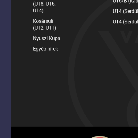
U16/B (Kad
(U18, U16,
U14)
U14 (Serdü
Kosársuli
U14 (Serdü
(U12, U11)
Nyuszi Kupa
Egyéb hírek