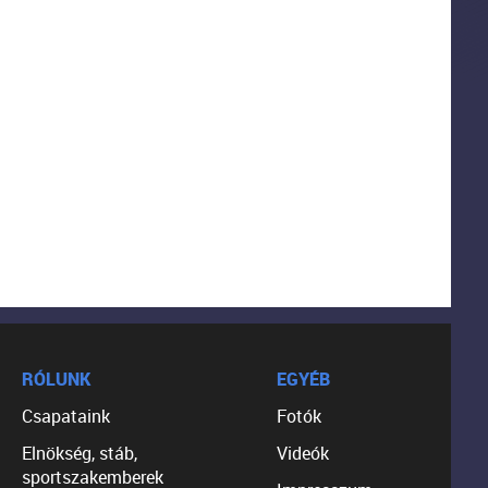
RÓLUNK
EGYÉB
Csapataink
Fotók
Elnökség, stáb,
Videók
sportszakemberek