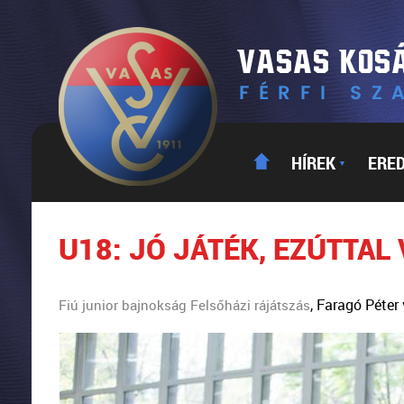
HÍREK
ERE
▼
U18: JÓ JÁTÉK, EZÚTTAL
, Faragó Péter
Fiú junior bajnokság Felsőházi rájátszás