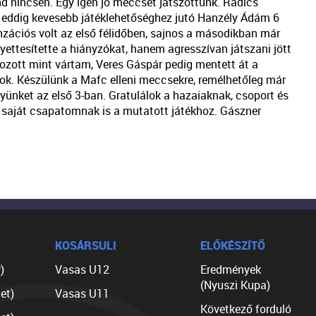
d nincsen. Egy igen jó meccset játszottunk. Radics
z eddig kevesebb játéklehetőséghez jutó Hanzély Ádám 6
zációs volt az első félidőben, sajnos a másodikban már
ettesítette a hiányzókat, hanem agresszívan játszani jött
ozott mint vártam, Veres Gáspár pedig mentett át a
cok. Készülünk a Mafc elleni meccsekre, remélhetőleg már
lyünket az első 3-ban. Gratulálok a hazaiaknak, csoport és
saját csapatomnak is a mutatott játékhoz. Gászner
KOSÁRSULI
ELŐKÉSZÍTŐ
)
Vasas U12
Eredmények
(Nyuszi Kupa)
et)
Vasas U11
Következő forduló