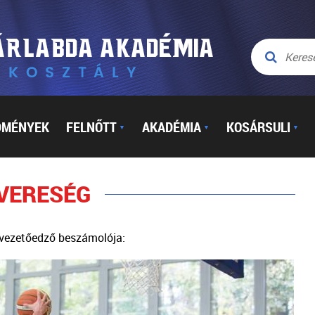
DMÉNYEK
FELNŐTT
AKADÉMIA
KOSÁRSULI
▼
▼
▼
 VERESÉG
 vezetőedző beszámolója: