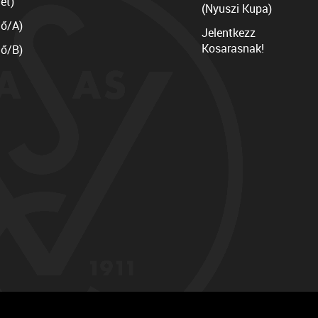
et)
(Nyuszi Kupa)
lő/A)
Jelentkezz
Kosarasnak!
lő/B)