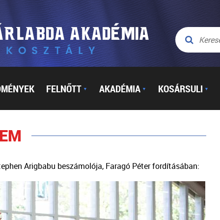
DMÉNYEK
FELNŐTT
AKADÉMIA
KOSÁRSULI
▼
▼
▼
LEM
Stephen Arigbabu beszámolója, Faragó Péter fordításában: