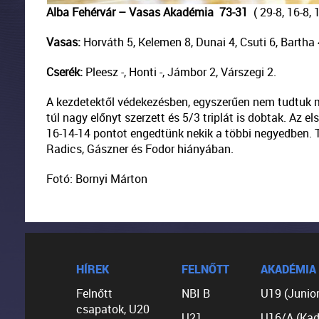
Alba Fehérvár – Vasas Akadémia 73-31
( 29-8, 16-8, 
Vasas:
Horváth 5, Kelemen 8, Dunai 4, Csuti 6, Bartha 
Cserék:
Pleesz -, Honti -, Jámbor 2, Várszegi 2.
A kezdetektől védekezésben, egyszerűen nem tudtuk m
túl nagy előnyt szerzett és 5/3 triplát is dobtak. Az 
16-14-14 pontot engedtünk nekik a többi negyedben.
Radics, Gászner és Fodor hiányában.
Fotó: Bornyi Márton
HÍREK
FELNŐTT
AKADÉMIA
Felnőtt
NBI B
U19 (Junior
csapatok, U20
U21
U16/A (Kad