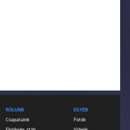
RÓLUNK
EGYÉB
Csapataink
Fotók
Elnökség, stáb,
Videók