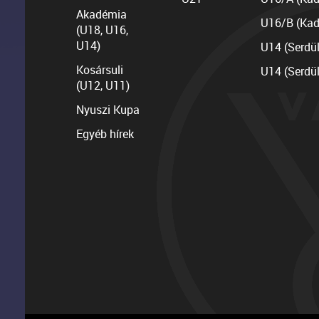
Akadémia
U16/B (Kad
(U18, U16,
U14)
U14 (Serdü
Kosársuli
U14 (Serdü
(U12, U11)
Nyuszi Kupa
Egyéb hírek