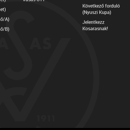
Következő forduló
et)
(Nyuszi Kupa)
lő/A)
Jelentkezz
Kosarasnak!
lő/B)