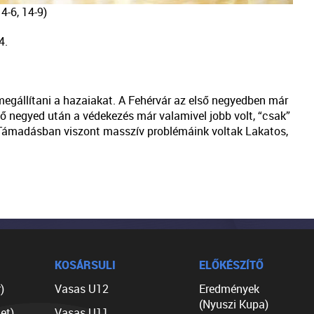
14-6, 14-9)
4.
egállítani a hazaiakat. A Fehérvár az első negyedben már
első negyed után a védekezés már valamivel jobb volt, “csak”
 Támadásban viszont masszív problémáink voltak Lakatos,
KOSÁRSULI
ELŐKÉSZÍTŐ
)
Vasas U12
Eredmények
(Nyuszi Kupa)
et)
Vasas U11