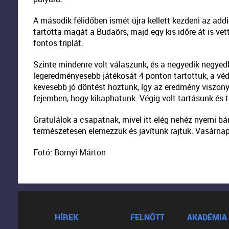
A második félidőben ismét újra kellett kezdeni az addig 
tartotta magát a Budaörs, majd egy kis időre át is vet
fontos triplát.
Szinte mindenre volt válaszunk, és a negyedik negyedb
legeredményesebb játékosát 4 ponton tartottuk, a véde
kevesebb jó döntést hoztunk, így az eredmény viszony
fejemben, hogy kikaphatunk. Végig volt tartásunk és t
Gratulálok a csapatnak, mivel itt elég nehéz nyerni bá
természetesen elemezzük és javítunk rajtuk. Vasárnap
Fotó: Bornyi Márton
HÍREK
FELNŐTT
AKADÉMIA