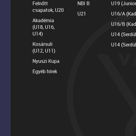
Felnőtt
NBI B
U19 (Junior
csapatok, U20
U21
U16/A (Kad
Akadémia
U16/B (Kad
(U18, U16,
U14)
U14 (Serdü
Kosársuli
U14 (Serdü
(U12, U11)
Nyuszi Kupa
Egyéb hírek