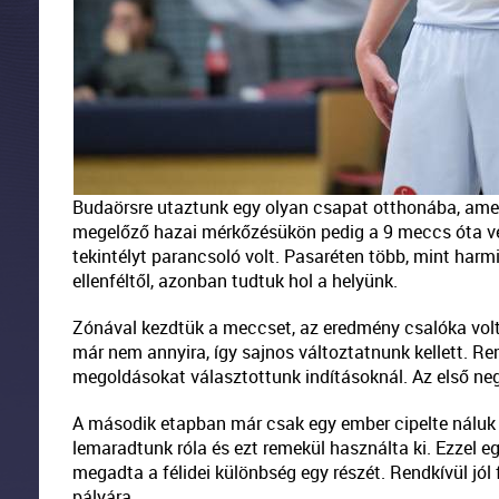
Budaörsre utaztunk egy olyan csapat otthonába, amel
megelőző hazai mérkőzésükön pedig a 9 meccs óta ver
tekintélyt parancsoló volt. Pasaréten több, mint harm
ellenféltől, azonban tudtuk hol a helyünk.
Zónával kezdtük a meccset, az eredmény csalóka volt
már nem annyira, így sajnos változtatnunk kellett. R
megoldásokat választottunk indításoknál. Az első neg
A második etapban már csak egy ember cipelte náluk a
lemaradtunk róla és ezt remekül használta ki. Ezzel 
megadta a félidei különbség egy részét. Rendkívül jól 
pályára.