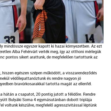
y mindössze egyszer kapott ki hazai környezetben. Az ezt
etlen Alba Fehérvárt verték meg, így az otthoni mérlegük
inc pontos sikert arattunk, de megfelelően tartottunk az
, hiszen egészen szépen működött, a visszarendeződés
emekül védőlepattanóztunk és rendre nagyon jó
yedben bravúrkosarakkal tartotta magát az ellenfél.
 hátán a csapatot, 20 pontig jutott a félidőre. Rendre
együtt Bulyáki Soma 4 egymásutánban dobott triplája
fel voltunk készülve, megfelelő agresszivitással léptünk