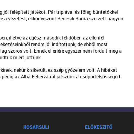
jól felépített játékot. Pár triplával és főleg büntetőkkel
te a vezetést, ekkor viszont Bencsik Barna szerzett nagyon
en, illetve az egész második félidőben az ellenfél
kezéseinkből rendre jól indítottunk, de ebből most
lag szoros volt. Ennek ellenére egyszer nem fordult meg a
udtuk miért jöttünk.
rkinek, nekünk sikerült, ez szép győzelem volt. A hibákat
 pedig az Alba Fehérvárral játszunk a csoportelsősségért.
KOSÁRSULI
ELŐKÉSZÍTŐ