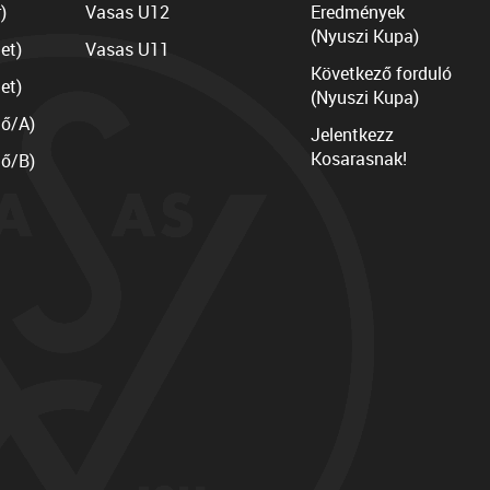
)
Vasas U12
Eredmények
(Nyuszi Kupa)
et)
Vasas U11
Következő forduló
et)
(Nyuszi Kupa)
lő/A)
Jelentkezz
Kosarasnak!
lő/B)