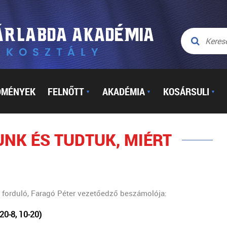
DMÉNYEK
FELNŐTT
AKADÉMIA
KOSÁRSULI
▼
▼
▼
UNK ÉS TUDTUK, MIÉRT
. forduló, Faragó Péter vezetőedző beszámolója:
20-8, 10-20)