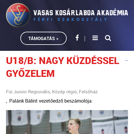
TÁMOGATÁS »
U18/B: NAGY KÜZDÉSSEL
GYŐZELEM
Fiú Junior Regionális, Közép régió, Felsőház
, Palánk Bálint vezetőedző beszámolója: