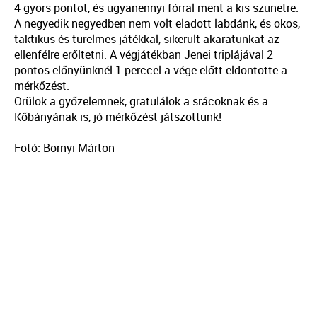
4 gyors pontot, és ugyanennyi fórral ment a kis szünetre.
A negyedik negyedben nem volt eladott labdánk, és okos,
taktikus és türelmes játékkal, sikerült akaratunkat az
ellenfélre erőltetni. A végjátékban Jenei triplájával 2
pontos előnyünknél 1 perccel a vége előtt eldöntötte a
mérkőzést.
Örülök a győzelemnek, gratulálok a srácoknak és a
Kőbányának is, jó mérkőzést játszottunk!
Fotó: Bornyi Márton