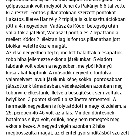
gólpasszunk volt melyből Jenei és Pakányi 6-6-tal vette
ki a részét. Fontos pillanatokban szerzett pontokat
Lakatos, illetve Hanzély 2 triplája is kulcsszituációkban
jött a 4. negyedben. Vadász és Kódor betegség után
vállalták a játékot, Vadász 9 pontja és 7 lepattanója
mellett Kódor 2 lélektanilag is fontos pillanatban jött
blokkal vetette észre magát.
Az első negyedben fej-fej mellett haladtak a csapatok,
több hiba jellemezte ekkor a játékunkat. 5 eladott
labdánk volt ebben a negyedben, melyből könnyű
kosarakat kaptunk. A második negyedre fordulva
valamelyest javult játékunk képe, sokkal pontosabban
játszottunk támadásban, védekezésben azonban még
többnyire elkéstünk, illetve a besegítések sem voltak a
helyükön. 3 pontot sikerült a szünetre átmenteni. A
harmadik negyedben is folytatódott a nagy küzdelem, a
25. percben 46-46 volt az állás. Minden döntésnek
hatalmas súlya volt, örülök, hogy nem remegtek meg
ekkor a kezek. A negyed végén azonban 2 hiba
megbosszulta magát, az ellenfél gyorsindításból szerzett