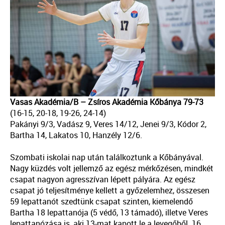
Vasas Akadémia/B – Zsíros Akadémia Kőbánya 79-73
(16-15, 20-18, 19-26, 24-14)
Pakányi 9/3, Vadász 9, Veres 14/12, Jenei 9/3, Kódor 2,
Bartha 14, Lakatos 10, Hanzély 12/6.
Szombati iskolai nap után találkoztunk a Kőbányával.
Nagy küzdés volt jellemző az egész mérkőzésen, mindkét
csapat nagyon agresszívan lépett pályára. Az egész
csapat jó teljesítménye kellett a győzelemhez, összesen
59 lepattanót szedtünk csapat szinten, kiemelendő
Bartha 18 lepattanója (5 védő, 13 támadó), illetve Veres
lepattanózása is, aki 13-mat kapott le a levegőből. 16