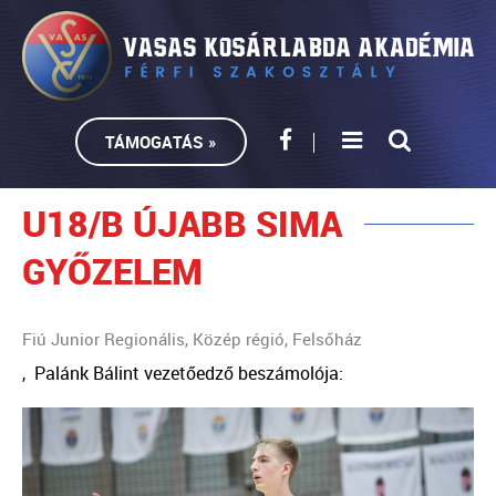
TÁMOGATÁS »
U18/B ÚJABB SIMA
GYŐZELEM
Fiú Junior Regionális, Közép régió, Felsőház
, Palánk Bálint vezetőedző beszámolója: