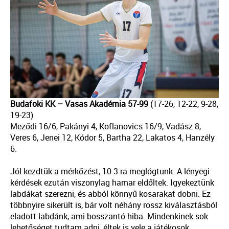
Budafoki KK – Vasas Akadémia 57-99
(17-26, 12-22, 9-28,
19-23)
Meződi 16/6, Pakányi 4, Koflanovics 16/9, Vadász 8,
Veres 6, Jenei 12, Kódor 5, Bartha 22, Lakatos 4, Hanzély
6.
Jól kezdtük a mérkőzést, 10-3-ra meglógtunk. A lényegi
kérdések ezután viszonylag hamar eldőltek. Igyekeztünk
labdákat szerezni, és abból könnyű kosarakat dobni. Ez
többnyire sikerült is, bár volt néhány rossz kiválasztásból
eladott labdánk, ami bosszantó hiba. Mindenkinek sok
lehetőséget tudtam adni, éltek is vele a játékosok.