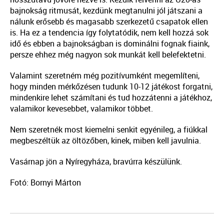
bajnokság ritmusát, kezdünk megtanulni jól játszani a
nálunk erősebb és magasabb szerkezetű csapatok ellen
is. Ha ez a tendencia így folytatódik, nem kell hozzá sok
idő és ebben a bajnokságban is dominálni fognak fiaink,
persze ehhez még nagyon sok munkát kell belefektetni.
Valamint szeretném még pozitívumként megemlíteni,
hogy minden mérkőzésen tudunk 10-12 játékost forgatni,
mindenkire lehet számítani és tud hozzátenni a játékhoz,
valamikor kevesebbet, valamikor többet.
Nem szeretnék most kiemelni senkit egyénileg, a fiúkkal
megbeszéltük az öltözőben, kinek, miben kell javulnia.
Vasárnap jön a Nyíregyháza, bravúrra készülünk.
Fotó: Bornyi Márton