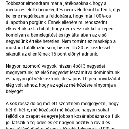
Többször elmondtam már a játékosoknak, hogy a
mérkőzés előtti bemelegítés nem véletlenül történik, úgy
kellene megérkezni a feldobásra, hogy már 100%-os
állapotban pörgünk. Ennek ellenére mi rendszerint
elkövetjük azt a hibát, hogy nem vesszük kellő képen
komolyan a bemelegítést és így általában az első
negyedünk értékelhetetlen. Nem történt ez másképp a
mostani találkozón sem, hiszen 15-30-as kezdéssel
sikerült az ellenfélnek 15 pont előnyt adnunk.
Nagyon szomorú vagyok, hiszen 4ből 3 negyedet
megnyertünk, az első negyedet leszámítva domináltunk
és nagyon jól védekeztünk, de sajnos 10 perc rövidzárlat
elég volt ahhoz, hogy az egész mérkőzésre rányomja a
bélyegét.
A sok rossz dolog mellett szeretném megjegyezni, hogy
hétről hétre, mérkőzésről mérkőzésre nagyon sokat
fejlődik a csapat és egyre jobban kosárlabdáznak a fiúk,
jól látszik a fejlődés és ez nagyon pozitív a rövid és
hosszútávú jövőre nézve is. Kezdik felvenni az U20-as