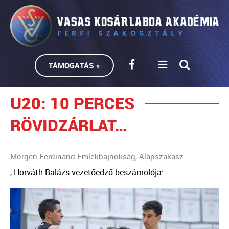
TÁMOGATÁS »
U20: 10 PERCES
RÖVIDZÁRLAT…
Morgen Ferdinánd Emlékbajnokság, Alapszakasz
, Horváth Balázs vezetőedző beszámolója: