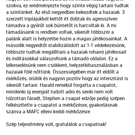
szokva, ez eredményezte hogy szinte végig tartani tudtuk
a szintünket. Az első negyedben bekezdtek a hazaiak. 3
szerzett triplájukból kettőt itt dobtak és agresszíven
támadva a gyűrűt sok büntetőt is harcoltak ki. A mi
támadásaink is rendben voltak, sikerült többször a
palánk alatt is helyzetbe hozni a magas játékosainkat. A
második negyedtől stabilizálódott az 1-1 védekezésünk,
többször tudtuk megállítani a hazaiak rohanó játékosait
és indításokkal válaszoltunk a támadó oldalon. Ez a
lelkesedésünk nem csökkent, helyzetkihasználásban a
hazaiak fölé nőttünk. Összességében már itt eldőlt a
mérkőzés, örülök és nagyon pozitív hogy az intenzitást is
sikerült tartani. Harald remekül forgatta a csapatot,
mindenki új energiát tudott adni és senki nem volt
túlzottan fáradt, Stephen a csapat edzője pedig szépen
felkészítette a csapatot a mérkőzésre, gyakorlásnak
szánva a MAFC elleni keddi mérkőzésre.
Szép teljesítmény volt, gratulálok a csapatnak!