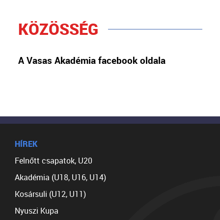
KÖZÖSSÉG
A Vasas Akadémia facebook oldala
HÍREK
Felnőtt csapatok, U20
Akadémia (U18, U16, U14)
Kosársuli (U12, U11)
Nyuszi Kupa