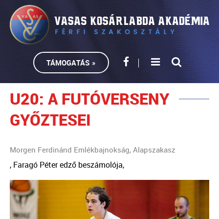
TÁMOGATÁS »
U20: A FUTÓVERSENY
GYŐZTESEI
Morgen Ferdinánd Emlékbajnokság, Alapszakasz
, Faragó Péter edző beszámolója,