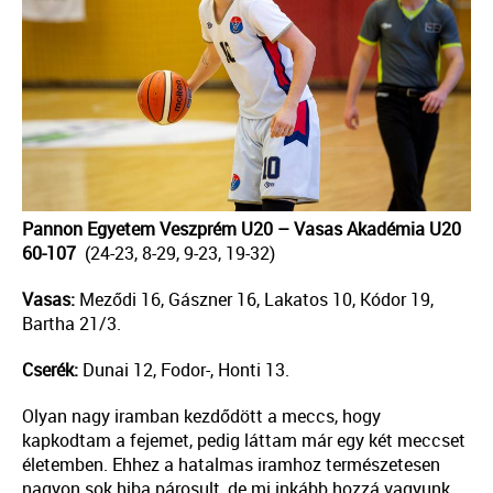
Pannon Egyetem Veszprém U20 – Vasas Akadémia U20
60-107
(24-23, 8-29, 9-23, 19-32)
Vasas:
Meződi 16, Gászner 16, Lakatos 10, Kódor 19,
Bartha 21/3.
Cserék:
Dunai 12, Fodor-, Honti 13.
Olyan nagy iramban kezdődött a meccs, hogy
kapkodtam a fejemet, pedig láttam már egy két meccset
életemben. Ehhez a hatalmas iramhoz természetesen
nagyon sok hiba párosult, de mi inkább hozzá vagyunk