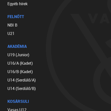
Egyéb hírek
FELNŐTT
NBI B
U21
AKADÉMIA
U19 (Junior)
U16/A (Kadet)
U16/B (Kadet)
U14 (Serdülő/A)
U14 (Serdülő/B)
KOSÁRSULI
Vasas U12