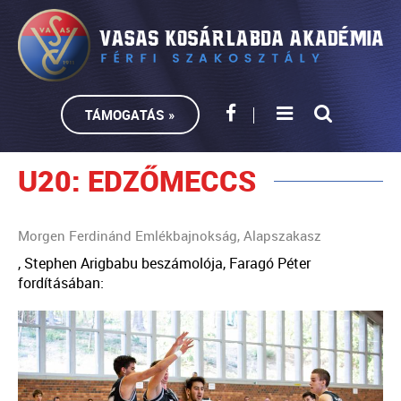
TÁMOGATÁS »
U20: EDZŐMECCS
Morgen Ferdinánd Emlékbajnokság, Alapszakasz
, Stephen Arigbabu beszámolója, Faragó Péter
fordításában: