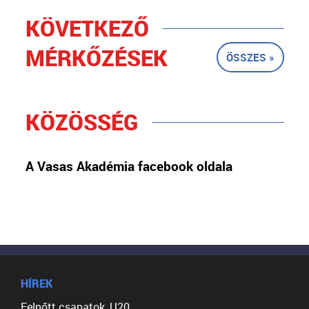
KÖVETKEZŐ
MÉRKŐZÉSEK
ÖSSZES »
KÖZÖSSÉG
A Vasas Akadémia facebook oldala
HÍREK
Felnőtt csapatok, U20