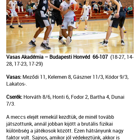
Vasas Akadémia – Budapesti Honvéd 66-107
(18-27, 14-
28, 17-23, 17-29)
Vasas:
Meződi 11, Kelemen 8, Gászner 11/3, Kódor 9/3,
Lakatos-.
Cserék:
Horváth 8/6, Honti 6, Fodor 2, Bartha 4, Dunai
7/3.
A meccs elejét remekül kezdtük, de minél tovább
játszottunk, annál jobban kijött a brutális fizikai
különbség a játékosok között. Ezen hátrányunk nagy
faktor volt. Sajnos, amikor jól védekeztünk, akkor is