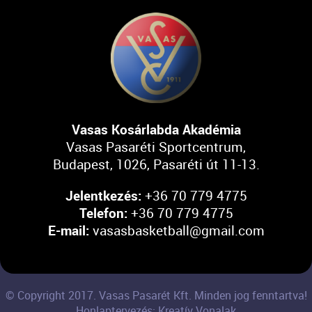
Vasas Kosárlabda Akadémia
Vasas Pasaréti Sportcentrum,
Budapest, 1026, Pasaréti út 11-13.
Jelentkezés:
+36 70 779 4775
Telefon:
+36 70 779 4775
E-mail:
vasasbasketball@gmail.com
© Copyright 2017. Vasas Pasarét Kft. Minden jog fenntartva!
Honlaptervezés: Kreatív Vonalak