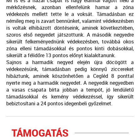
Mi is és a hazai csapat is nagy elánnal vágott neki a
mérkőzésnek, azonban ellenfelünk hamar a zóna
védekezés mellett tette le a voksát. Támadásban ez
némileg meg is zavart bennünket, valamint védekezésben
is voltak elhibázott döntéseink, aminek következtében,
szoros első negyedet játszottunk. A második negyedre
sikerült felkeményednünk védekezésben, továbbá okos
zóna elleni támadásokkal és pontos kinti dobásokkal,
sikerült a félidőre 13 pontos előnyt kialakítanunk.
Sajnos a harmadik negyed elején újra döcögött a
védekezésünk, támadásban pedig könnyű ziccereket
hibáztunk, aminek köszönhetően a Cegléd 8 ponttal
nyerte meg a harmadik negyedet. A negyedik negyedben
a vasas csapata bírta jobban a tempót, jó lendületű
támadásokkal és kemény védekezéssel, így sikerült
bebiztosítani a 24 pontos idegenbeli győzelmet.
TÁMOGATÁS