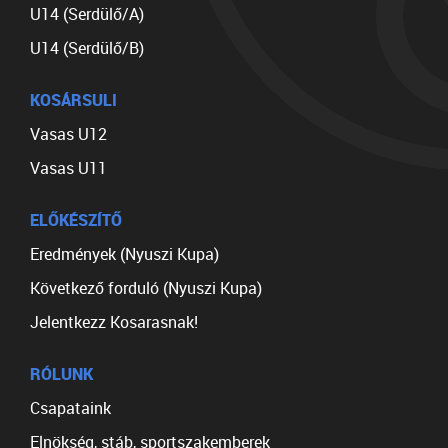
U14 (Serdülő/A)
U14 (Serdülő/B)
KOSÁRSULI
Vasas U12
Vasas U11
ELŐKÉSZÍTŐ
Eredmények (Nyuszi Kupa)
Következő forduló (Nyuszi Kupa)
Jelentkezz Kosarasnak!
RÓLUNK
Csapataink
Elnökség, stáb, sportszakemberek