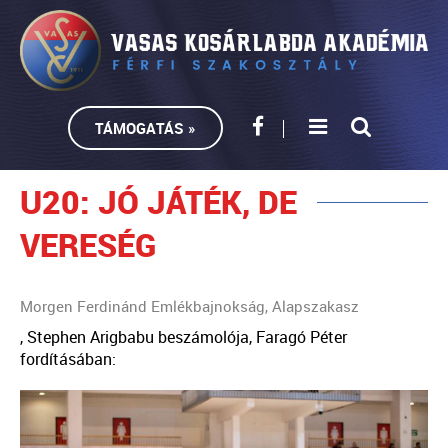
TÁMOGATÁS »
U20: JÓ JÁTÉK, DE
VERESÉG
Morgen Ferdinánd Emlékbajnokság, Alapszakasz
, Stephen Arigbabu beszámolója, Faragó Péter
fordításában: