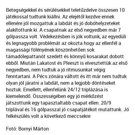
Betegségekkel és sérülésekkel teletűzdelve összesen 10
játékossal tudtunk kiállni. Az elejétől kezdve ennek
ellenére jól mozgattuk a labdát és jó dobóhelyzeteket
alakítottunk ki. A csapatnak az első negyedben már 7
gólpassza volt. Védekezésben is jók voltunk, az egyedüli
és legnagyobb problémát az okozta hogy az ellenfél a
magassági fölényének köszönhetően sok
támadólepattanót szedett és könnyű kosarakat dobott
ebből. Miután Lakatost és Pleeszt is elvesztettük az első
negyedben, nem tudtuk a jó ritmusunkat végig
fenntartani. A Pécs zónára váltott és itt már nem tudtuk
olyan jól járatni a labdát, nem a legjobb döntéseket
hoztuk. Emellett, ellenfelünk 24/12 triplázása is
kiemelendő. Összességében egy jó mérkőzést
játszottunk egy tapasztaltabb csapat ellen. 20/9
triplával és 16 gólpasszal jó csapatjátékot mutattunk. Jó
felkészülés volt a következő meccsekre
Fotó: Bornyi Márton