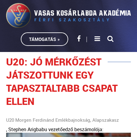
TÁMOGATÁS »
U20: JÓ MÉRKŐZÉST
JÁTSZOTTUNK EGY
TAPASZTALTABB CSAPAT
ELLEN
U20 Morgen Ferdinánd Emlékbajnokság, Alapszakasz
, Stephen Arigbabu vezetőedző beszámolója: