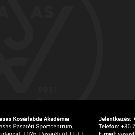
asas Kosárlabda Akadémia
Jelentkezés:
+
asas Pasaréti Sportcentrum,
Telefon:
+36 7
udapest, 1026, Pasaréti út 11-13.
E-mail:
vasas