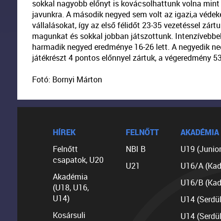
sokkal nagyobb előnyt is kovácsolhattunk volna mint a
javunkra. A második negyed sem volt az igazi,a véde
vállalásokat, így az első félidőt 23-35 vezetéssel zárt
magunkat és sokkal jobban játszottunk. Intenzívebbek
harmadik negyed eredménye 16-26 lett. A negyedik negy
játékrészt 4 pontos előnnyel zártuk, a végeredmény 53-
Fotó: Bornyi Márton
HÍREK
FELNŐTT
AKADÉMIA
Felnőtt
NBI B
U19 (Junior
csapatok, U20
U21
U16/A (Kad
Akadémia
U16/B (Kad
(U18, U16,
U14)
U14 (Serdü
Kosársuli
U14 (Serdü