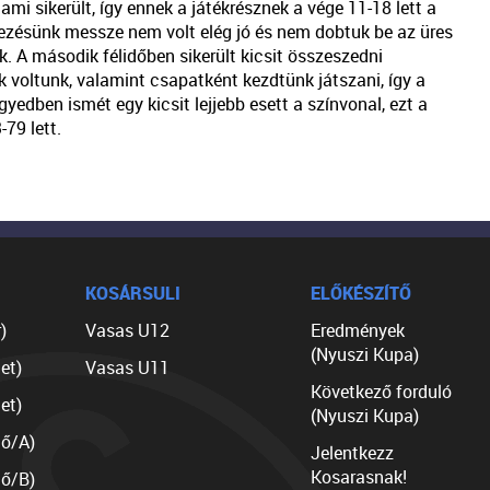
mi sikerült, így ennek a játékrésznek a vége 11-18 lett a
kezésünk messze nem volt elég jó és nem dobtuk be az üres
uk. A második félidőben sikerült kicsit összeszedni
 voltunk, valamint csapatként kezdtünk játszani, így a
edben ismét egy kicsit lejjebb esett a színvonal, ezt a
79 lett.
KOSÁRSULI
ELŐKÉSZÍTŐ
)
Vasas U12
Eredmények
(Nyuszi Kupa)
et)
Vasas U11
Következő forduló
et)
(Nyuszi Kupa)
lő/A)
Jelentkezz
Kosarasnak!
lő/B)