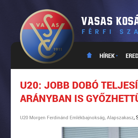
HÍREK
ERE
▼
U20: JOBB DOBÓ TELJE
ARÁNYBAN IS GYŐZHETT
,
U20 Morgen Ferdinánd Emlékbajnokság, Alapszakasz