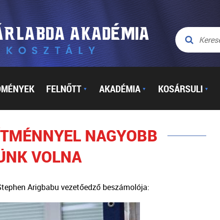
DMÉNYEK
FELNŐTT
AKADÉMIA
KOSÁRSULI
▼
▼
▼
SÍTMÉNNYEL NAGYOBB
ÜNK VOLNA
 Stephen Arigbabu vezetőedző beszámolója: