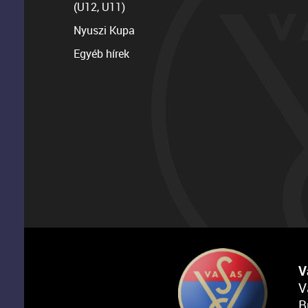
(U12, U11)
Nyuszi Kupa
Egyéb hírek
V
V
B