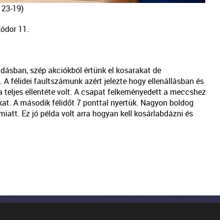
 23-19)
Kódor 11.
adásban, szép akciókból értünk el kosarakat de
A félidei faultszámunk azért jelezte hogy ellenállásban és
 teljes ellentéte volt. A csapat felkeményedett a meccshez
kat. A második félidőt 7 ponttal nyertük. Nagyon boldog
att. Ez jó példa volt arra hogyan kell kosárlabdázni és