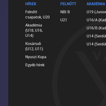
HÍREK
FELNŐTT
AKADÉMIA
Felnőtt
NBI B
U19 (Junior
csapatok, U20
U21
U16/A (Kad
Akadémia
U16/B (Kad
(U18, U16,
U14)
U14 (Serdü
Kosársuli
U14 (Serdü
(U12, U11)
Nyuszi Kupa
Egyéb hírek