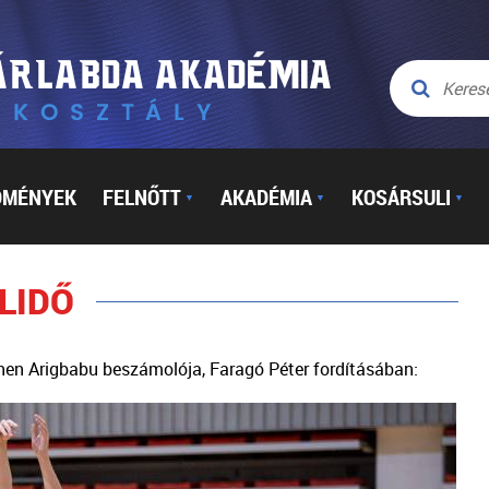
DMÉNYEK
FELNŐTT
AKADÉMIA
KOSÁRSULI
▼
▼
▼
LIDŐ
hen Arigbabu beszámolója, Faragó Péter fordításában: