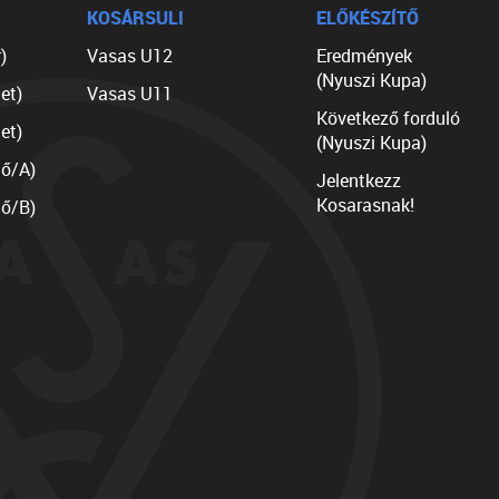
KOSÁRSULI
ELŐKÉSZÍTŐ
)
Vasas U12
Eredmények
(Nyuszi Kupa)
et)
Vasas U11
Következő forduló
et)
(Nyuszi Kupa)
lő/A)
Jelentkezz
Kosarasnak!
lő/B)