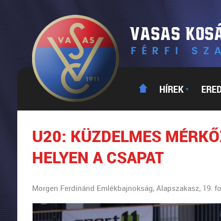
HÍREK
ERE
▼
U20: KÜZDELMES MÉRKŐ
HELYEN A CSAPAT
Morgen Ferdinánd Emlékbajnokság, Alapszakasz, 19. fo