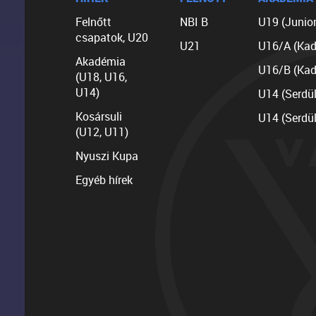
Felnőtt
NBI B
U19 (Junior
csapatok, U20
U21
U16/A (Kad
Akadémia
U16/B (Kad
(U18, U16,
U14)
U14 (Serdü
Kosársuli
U14 (Serdü
(U12, U11)
Nyuszi Kupa
Egyéb hírek