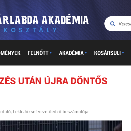
DMÉNYEK
FELNŐTT
AKADÉMIA
KOSÁRSULI
▼
▼
▼
ZÉS UTÁN ÚJRA DÖNTŐS
rduló, Lekli József vezetőedző beszámolója: