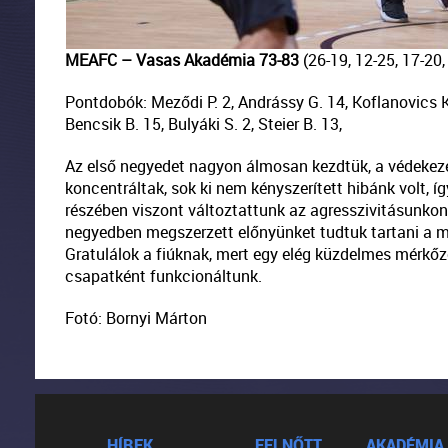
MEAFC – Vasas Akadémia 73-83
(26-19, 12-25, 17-20,
Pontdobók: Meződi P. 2, Andrássy G. 14, Koflanovics K.
Bencsik B. 15, Bulyáki S. 2, Steier B. 13,
Az első negyedet nagyon álmosan kezdtük, a védekezé
koncentráltak, sok ki nem kényszerített hibánk volt, íg
részében viszont változtattunk az agresszivitásunkon
negyedben megszerzett előnyünket tudtuk tartani a me
Gratulálok a fiúknak, mert egy elég küzdelmes mérkőz
csapatként funkcionáltunk.
Fotó: Bornyi Márton
HÍREK
FELNŐTT
AKADÉMIA