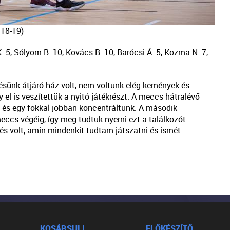
 18-19)
 5, Sólyom B. 10, Kovács B. 10, Barócsi Á. 5, Kozma N. 7,
sünk átjáró ház volt, nem voltunk elég kemények és
y el is veszítettük a nyitó játékrészt. A meccs hátralévő
 és egy fokkal jobban koncentráltunk. A második
ccs végéig, így meg tudtuk nyerni ezt a találkozót.
és volt, amin mindenkit tudtam játszatni és ismét
KOSÁRSULI
ELŐKÉSZÍTŐ