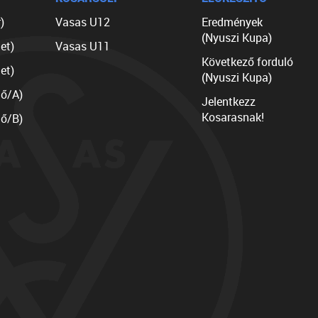
)
Vasas U12
Eredmények
(Nyuszi Kupa)
et)
Vasas U11
Következő forduló
et)
(Nyuszi Kupa)
lő/A)
Jelentkezz
Kosarasnak!
lő/B)