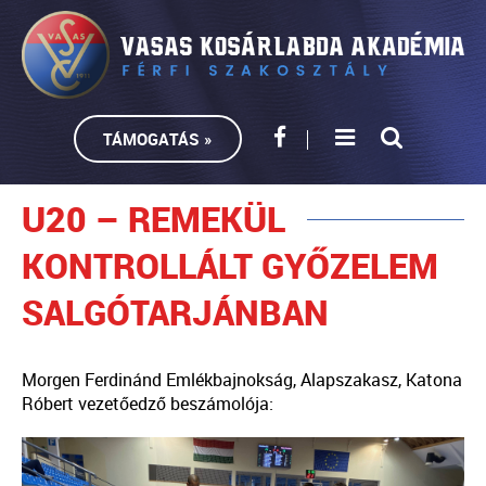
TÁMOGATÁS »
U20 – REMEKÜL
KONTROLLÁLT GYŐZELEM
SALGÓTARJÁNBAN
Morgen Ferdinánd Emlékbajnokság, Alapszakasz, Katona
Róbert vezetőedző beszámolója: