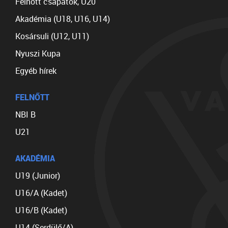
Felnőtt csapatok, U20
Akadémia (U18, U16, U14)
Kosársuli (U12, U11)
Nyuszi Kupa
Egyéb hírek
FELNŐTT
NBI B
U21
AKADÉMIA
U19 (Junior)
U16/A (Kadet)
U16/B (Kadet)
U14 (Serdülő/A)