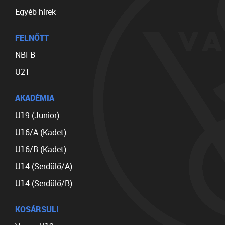
Egyéb hírek
FELNŐTT
NBI B
U21
AKADÉMIA
U19 (Junior)
U16/A (Kadet)
U16/B (Kadet)
U14 (Serdülő/A)
U14 (Serdülő/B)
KOSÁRSULI