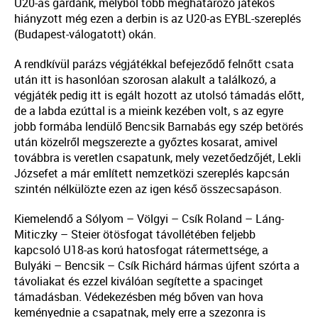
U20-as gárdánk, melyből több meghatározó játékos
hiányzott még ezen a derbin is az U20-as EYBL-szereplés
(Budapest-válogatott) okán.
A rendkívül parázs végjátékkal befejeződő felnőtt csata
után itt is hasonlóan szorosan alakult a találkozó, a
végjáték pedig itt is egált hozott az utolsó támadás előtt,
de a labda ezúttal is a mieink kezében volt, s az egyre
jobb formába lendülő Bencsik Barnabás egy szép betörés
után közelről megszerezte a győztes kosarat, amivel
továbbra is veretlen csapatunk, mely vezetőedzőjét, Lekli
Józsefet a már említett nemzetközi szereplés kapcsán
szintén nélkülözte ezen az igen késő összecsapáson.
Kiemelendő a Sólyom – Völgyi – Csík Roland – Láng-
Miticzky – Steier ötösfogat távollétében feljebb
kapcsoló U18-as korú hatosfogat rátermettsége, a
Bulyáki – Bencsik – Csík Richárd hármas újfent szórta a
távoliakat és ezzel kiválóan segítette a spacinget
támadásban. Védekezésben még bőven van hova
keményednie a csapatnak, mely erre a szezonra is