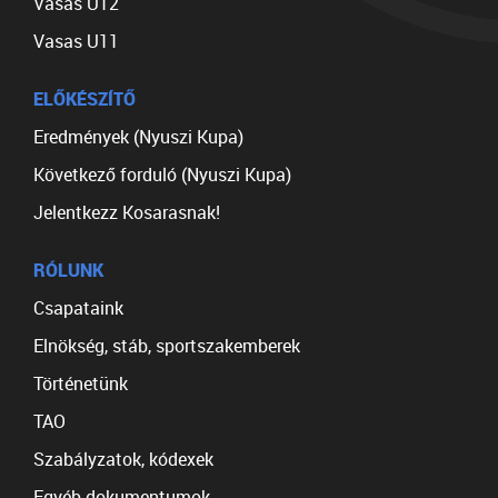
Vasas U12
Vasas U11
ELŐKÉSZÍTŐ
Eredmények (Nyuszi Kupa)
Következő forduló (Nyuszi Kupa)
Jelentkezz Kosarasnak!
RÓLUNK
Csapataink
Elnökség, stáb, sportszakemberek
Történetünk
TAO
Szabályzatok, kódexek
Egyéb dokumentumok