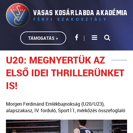
TÁMOGATÁS »
U20: MEGNYERTÜK AZ
ELSŐ IDEI THRILLERÜNKET
IS!
Morgen Ferdinánd Emlékbajnokság (U20/U23),
alapszakasz, IV. forduló, Sport11, mérkőzés összefoglaló