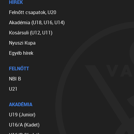
HÍREK
Felnőtt csapatok, U20
Akadémia (U18, U16, U14)
Kosársuli (U12, U11)
Nyuszi Kupa
Egyéb hírek
FELNŐTT
NBI B
U21
AKADÉMIA
U19 (Junior)
U16/A (Kadet)