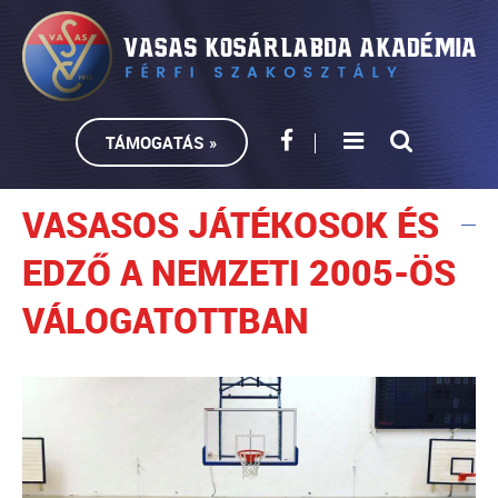
TÁMOGATÁS »
VASASOS JÁTÉKOSOK ÉS
EDZŐ A NEMZETI 2005-ÖS
VÁLOGATOTTBAN