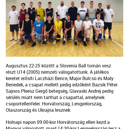
Augusztus 22-25 között a Slovenia Ball tornán vesz
részt U14 (2005) nemzeti válogatottunk. A játékos
keretet erősíti Laczházi Bence, Major Bulcsú és Maly
Benedek, a csapat mellett pedig edzőként Bazsik Péter.
Sajnos Pleesz Gergő betegség, Glavaski Andrej pedig
sérülés miatt nem tarthat a csapattal, amelynek
csoportellenfelei: Horvátország, Lengyelország,
Olaszország és Ukrajna lesznek.
Holnapi napon 09:00-kor Horvátország ellen kezd a
Magyar válogatott, majd 14:30-kor Lengyelország lesz a