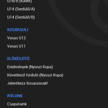
U16/B (Kadet)
U14 (Serdülő/A)
U14 (Serdülő/B)
KOSÁRSULI
Vasas U12
Vasas U11
ELŐKÉSZÍTŐ
Eredmények (Nyuszi Kupa)
Következő forduló (Nyuszi Kupa)
Jelentkezz Kosarasnak!
RÓLUNK
Csapataink