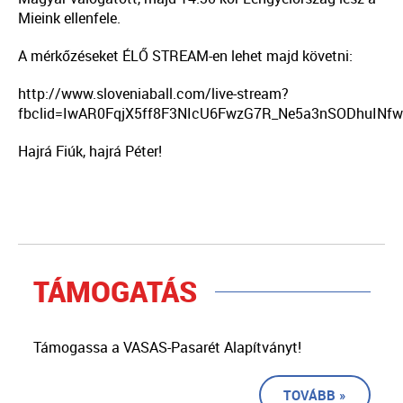
Mieink ellenfele.
A mérkőzéseket ÉLŐ STREAM-en lehet majd követni:
http://www.sloveniaball.com/live-stream?
fbclid=IwAR0FqjX5ff8F3NIcU6FwzG7R_Ne5a3nSODhuINf
Hajrá Fiúk, hajrá Péter!
TÁMOGATÁS
Támogassa a VASAS-Pasarét Alapítványt!
TOVÁBB »