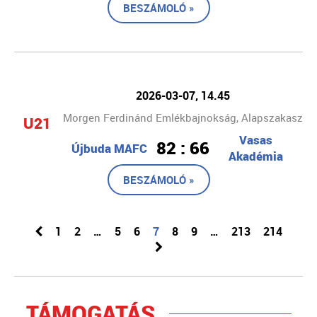
BESZÁMOLÓ »
2026-03-07, 14.45
Morgen Ferdinánd Emlékbajnokság, Alapszakasz
U21
Vasas
82 : 66
Újbuda MAFC
Akadémia
BESZÁMOLÓ »
1
2
…
5
6
7
8
9
…
213
214
TÁMOGATÁS