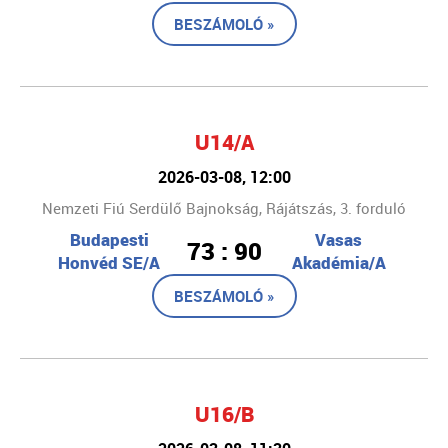
BESZÁMOLÓ »
U14/A
2026-03-08, 12:00
Nemzeti Fiú Serdülő Bajnokság, Rájátszás, 3. forduló
Budapesti
Vasas
73 : 90
Honvéd SE/A
Akadémia/A
BESZÁMOLÓ »
U16/B