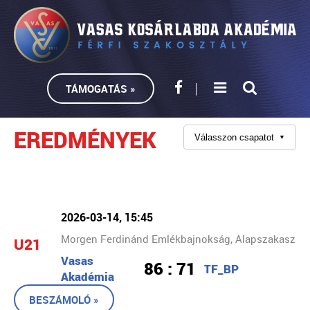
TÁMOGATÁS »
EREDMÉNYEK
Válasszon csapatot
▼
2026-03-14, 15:45
Morgen Ferdinánd Emlékbajnokság, Alapszakasz
U21
Vasas
86 : 71
TF_BP
Akadémia
BESZÁMOLÓ »