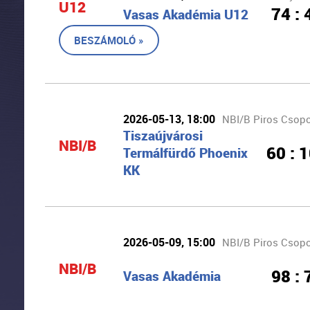
U12
74 : 
Vasas Akadémia U12
BESZÁMOLÓ »
2026-05-13, 18:00
NBI/B Piros Csopor
Tiszaújvárosi
NBI/B
60 : 
Termálfürdő Phoenix
KK
2026-05-09, 15:00
NBI/B Piros Csopor
NBI/B
98 : 
Vasas Akadémia