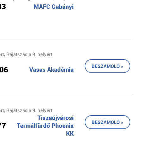
43
MAFC Gabányi
t, Rájátszás a 9. helyért
BESZÁMOLÓ »
106
Vasas Akadémia
t, Rájátszás a 9. helyért
Tiszaújvárosi
BESZÁMOLÓ »
77
Termálfürdő Phoenix
KK