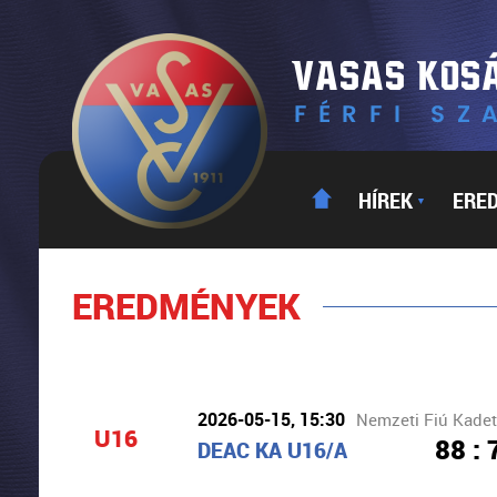
HÍREK
ERE
▼
EREDMÉNYEK
2026-05-15, 15:30
Nemzeti Fiú Kade
U16
88 : 
DEAC KA U16/A