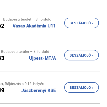
 Budapesti terület – 8. forduló
BESZÁMOLÓ »
62
Vasas Akadémia U11
Budapesti terület – 8. forduló
BESZÁMOLÓ »
43
Újpest-MT/A
t, Rájátszás a 9-12. helyért
BESZÁMOLÓ »
49
Jászberényi KSE