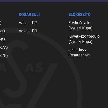
KOSÁRSULI
ELŐKÉSZÍTŐ
)
Vasas U12
Eredmények
(Nyuszi Kupa)
et)
Vasas U11
Következő forduló
et)
(Nyuszi Kupa)
lő/A)
Jelentkezz
Kosarasnak!
lő/B)