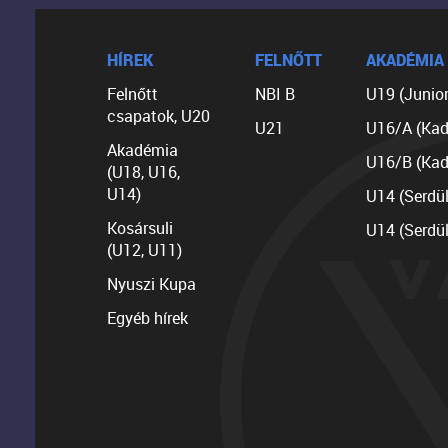
HÍREK
FELNŐTT
AKADÉMIA
Felnőtt
NBI B
U19 (Junior
csapatok, U20
U21
U16/A (Kad
Akadémia
U16/B (Kad
(U18, U16,
U14)
U14 (Serdü
Kosársuli
U14 (Serdü
(U12, U11)
Nyuszi Kupa
Egyéb hírek