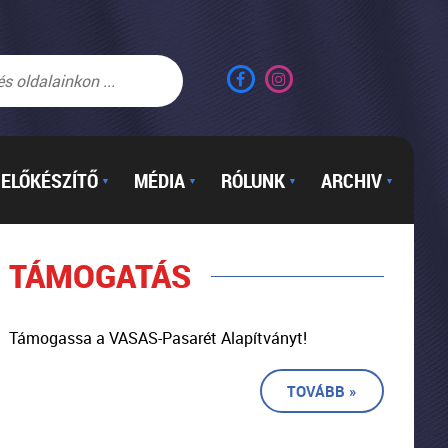
ELŐKÉSZÍTŐ
MÉDIA
RÓLUNK
ARCHIV
▼
▼
▼
▼
TÁMOGATÁS
Támogassa a VASAS-Pasarét Alapítványt!
TOVÁBB »