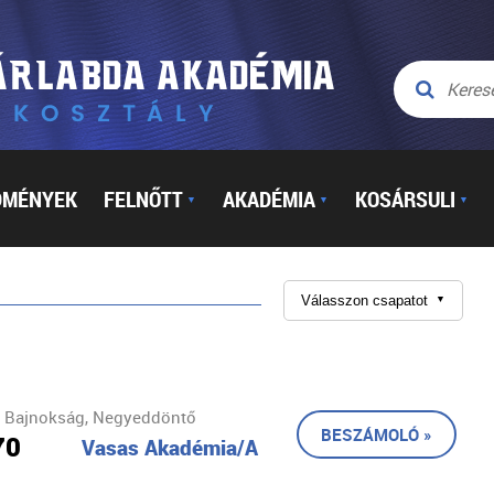
DMÉNYEK
FELNŐTT
AKADÉMIA
KOSÁRSULI
▼
▼
▼
Válasszon csapatot
▼
t Bajnokság, Negyeddöntő
BESZÁMOLÓ »
70
Vasas Akadémia/A