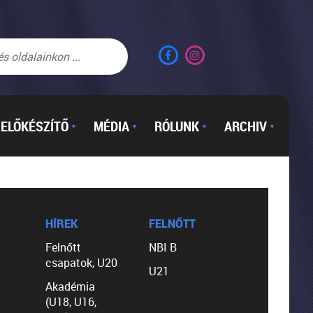
ELŐKÉSZÍTŐ
MÉDIA
RÓLUNK
ARCHIV
▼
▼
▼
▼
HÍREK
FELNŐTT
Felnőtt
NBI B
csapatok, U20
U21
Akadémia
(U18, U16,