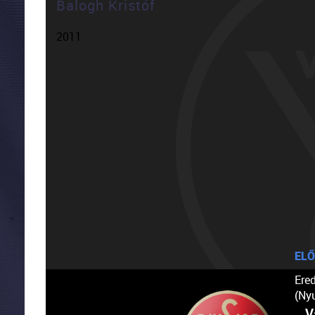
Balogh Kristóf
2011
ELŐ
Ere
(Ny
V