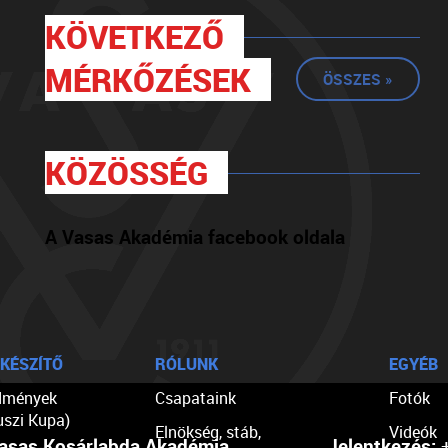
KÖVETKEZŐ
MÉRKŐZÉSEK
ÖSSZES »
KÖZÖSSÉG
A Vasas Akadémia facebook oldala
KÉSZÍTŐ
RÓLUNK
EGYÉB
dmények
Csapataink
Fotók
uszi Kupa)
Elnökség, stáb,
Videók
asas Kosárlabda Akadémia
Jelentkezés:
+