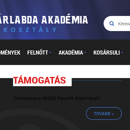
DMÉNYEK
FELNŐTT
AKADÉMIA
KOSÁRSULI
▼
▼
▼
TÁMOGATÁS
Támogassa a VASAS-Pasarét Alapítványt!
TOVÁBB »