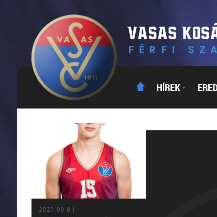
HÍREK
ERE
▼
2021-09-8 |