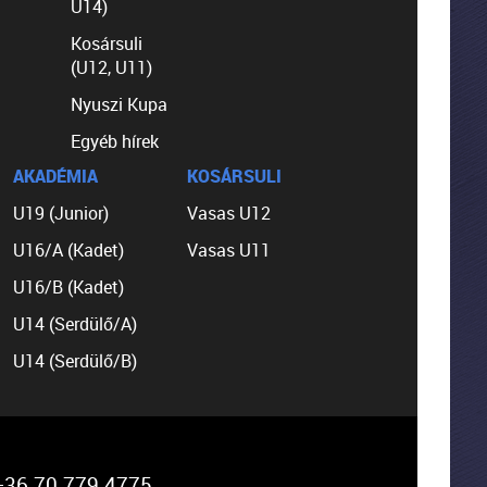
U14)
Kosársuli
(U12, U11)
Nyuszi Kupa
Egyéb hírek
AKADÉMIA
KOSÁRSULI
U19 (Junior)
Vasas U12
U16/A (Kadet)
Vasas U11
U16/B (Kadet)
U14 (Serdülő/A)
U14 (Serdülő/B)
36 70 779 4775